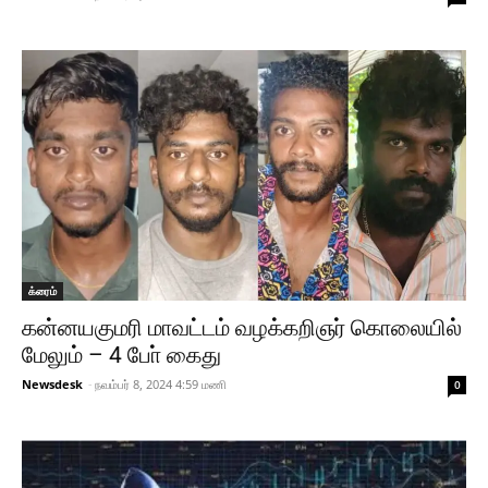
க்ரைம்
கன்னயகுமரி மாவட்டம் வழக்கறிஞர் கொலையில்
மேலும் – 4 போ் கைது
Newsdesk
-
நவம்பர் 8, 2024 4:59 மணி
0