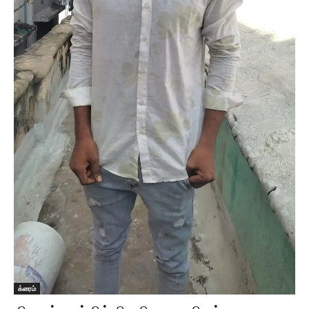
க்ரைம்