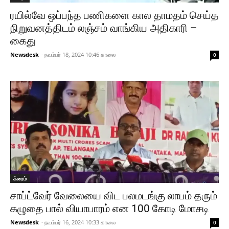
ரயில்வே ஒப்பந்த பணிகளை கால தாமதம் செய்த
நிறுவனத்திடம் லஞ்சம் வாங்கிய அதிகாரி –
கைது
Newsdesk
-
நவம்பர் 18, 2024 10:46 காலை
0
க்ரைம்
சாப்ட்வேர் வேலையை விட பலமடங்கு லாபம் தரும்
கழுதை பால் வியாபாரம் என 100 கோடி மோசடி
Newsdesk
-
நவம்பர் 16, 2024 10:33 காலை
0