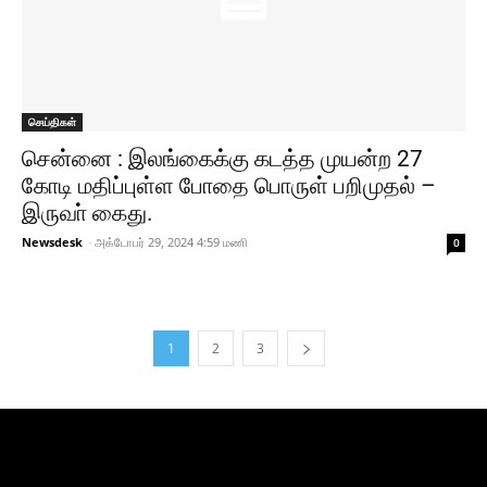
செய்திகள்
சென்னை : இலங்கைக்கு கடத்த முயன்ற 27
கோடி மதிப்புள்ள போதை பொருள் பறிமுதல் –
இருவா் கைது.
Newsdesk
-
அக்டோபர் 29, 2024 4:59 மணி
0
1
2
3