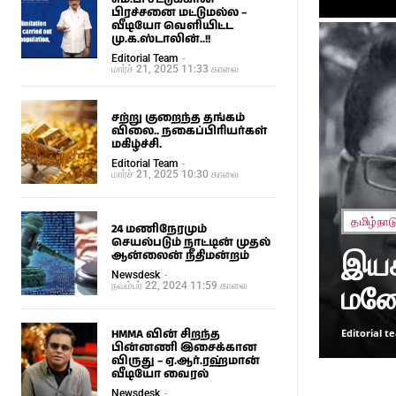
பிரச்சனை மட்டுமல்ல –
வீடியோ வெளியிட்ட
மு.க.ஸ்டாலின்..!!
Editorial Team
-
மார்ச் 21, 2025 11:33 காலை
சற்று குறைந்த தங்கம்
விலை.. நகைப்பிரியர்கள்
மகிழ்ச்சி.
Editorial Team
-
மார்ச் 21, 2025 10:30 காலை
தமிழ்நாட
24 மணிநேரமும்
செயல்படும் நாட்டின் முதல்
இயக
ஆன்லைன் நீதிமன்றம்
Newsdesk
-
மனோ
நவம்பர் 22, 2024 11:59 காலை
Editorial 
HMMA வின் சிறந்த
பின்னணி இசைக்கான
விருது – ஏ.ஆர்.ரஹ்மான்
வீடியோ வைரல்
Newsdesk
-