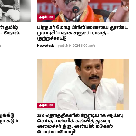
அரசியல்
் தமிழ்
பிரதமர் மோடி பிரிவினையை தூண்ட
 – தொல்.
முயற்சிப்பதாக சஞ்சய் ராவத் –
குற்றச்சாட்டு
ி
Newsdesk
-
நவம்பர் 9, 2024 6:09 மணி
அரசியல்
க்கீடு
233 தொகுதிகளில் நேரடியாக ஆய்வு
ஷா கடும்
செய்த -பள்ளிக் கல்வித் துறை
அமைச்சர் திரு. அன்பில் மகேஸ்
பொய்யாமொழி!