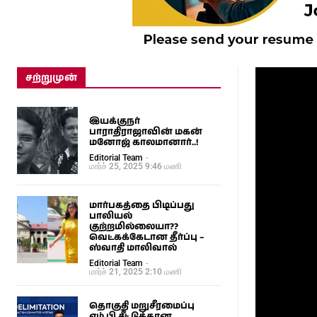
சற்றுமுன்
இயக்குநர்
பாராதிராஜாவின் மகன்
மனோஜ் காலமானார்..!
Editorial Team
-
மார்ச் 25, 2025 9:46 மணி
மார்பகத்தை பிடிப்பது
பாலியல்
குற்றமில்லையா??
வெட்கக்கேடான தீர்ப்பு –
ஸ்வாதி மாலிவால்
Editorial Team
-
மார்ச் 21, 2025 2:10 மணி
தொகுதி மறுசீரமைப்பு
எம்.பி சீட்டுக்கான