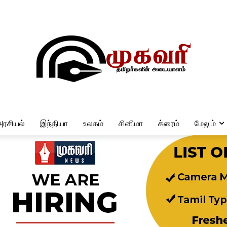
அரசியல்
இந்தியா
உலகம்
சினிமா
க்ரைம்
மேலும்