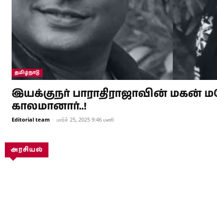
தமிழ்நாடு
இயக்குநர் பாராதிராஜாவின் மகன்
காலமானார்..!
Editorial team
-
மார்ச் 25, 2025 9:46 மணி
அரசியல்