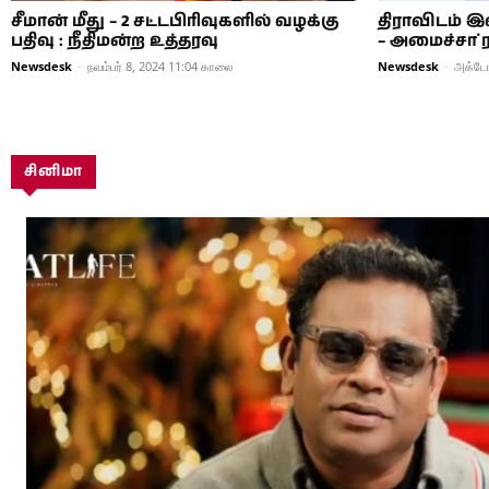
சீமான் மீது – 2 சட்டபிரிவுகளில் வழக்கு
திராவிடம் 
பதிவு : நீதிமன்ற உத்தரவு
– அமைச்சா் 
Newsdesk
-
நவம்பர் 8, 2024 11:04 காலை
Newsdesk
-
அக்டோ
சினிமா