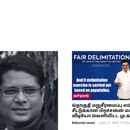
தமிழ்நாடு
தொகுதி மறுசீரமைப்பு எம்
சீட்டுக்கான பிரச்சனை மட
வீடியோ வெளியிட்ட மு.க.
Editorial team
-
மார்ச் 21, 2025 11:33