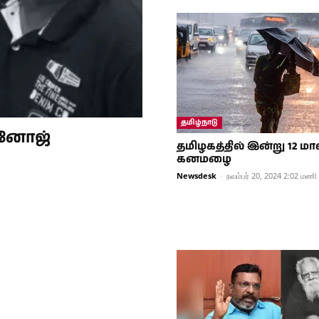
தமிழ்நாடு
 மனோஜ்
தமிழகத்தில் இன்று 12 ம
கனமழை
Newsdesk
-
நவம்பர் 20, 2024 2:02 மணி