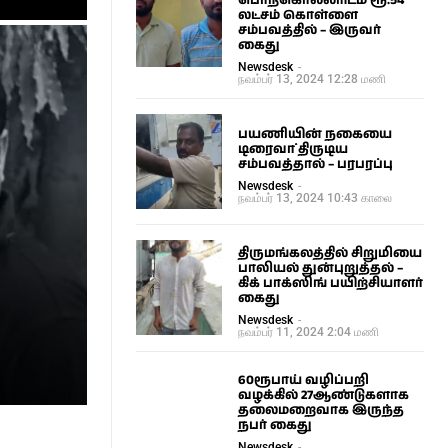
பொற்கொல்லரிடம் ரூ.54
லட்சம் கொள்ளை
சம்பவத்தில் – இருவர்
கைது
Newsdesk
-
நவம்பர் 13, 2024 12:28 மணி
பயணியின் நகையை
டிரைவா் திருடிய
சம்பவத்தால் – பரபரப்பு
Newsdesk
-
நவம்பர் 13, 2024 10:43 காலை
திருமங்கலத்தில் சிறுமியை
பாலியல் துன்புறுத்தல் –
கிக் பாக்ஸிங் பயிற்சியாளர்
கைது
Newsdesk
-
நவம்பர் 11, 2024 2:04 மணி
60ரூபாய் வழிப்பறி
வழக்கில் 27ஆண்டுகளாக
தலைமறைவாக இருந்த
நபர் கைது
Newsdesk
-