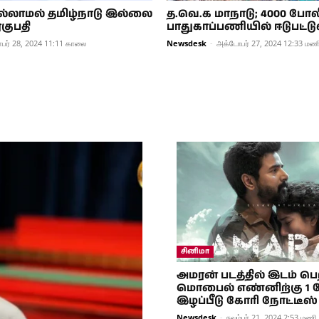
இல்லாமல் தமிழ்நாடு இல்லை
த.வெ.க மாநாடு; 4000 போலீ
ரகுபதி
பாதுகாப்பணியில் ஈடுபட்டு
பர் 28, 2024 11:11 காலை
Newsdesk
-
அக்டோபர் 27, 2024 12:33 மண
சினிமா
அமரன் படத்தில் இடம் பெ
மொபைல் எண்னிற்கு 1 
இழப்பீடு கோரி நோட்டீஸ்
Newsdesk
-
நவம்பர் 21, 2024 2:53 மணி