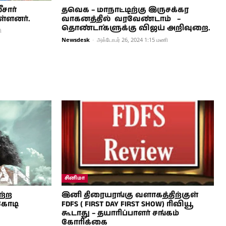
சார்
தவெக – மாநாட்டிற்கு இருசக்கர
ள்ளனர்.
வாகனத்தில் வரவேண்டாம் –
தொண்டா்களுக்கு விஜய் அறிவுறை.
ி
Newsdesk
-
அக்டோபர் 26, 2024 1:15 மணி
சினிமா
ற்ற
இனி திரையரங்கு வளாகத்திற்குள்
கோடி
FDFS ( FIRST DAY FIRST SHOW) ரிவியூ
கூடாது – தயாரிப்பாளர் சங்கம்
கோரிக்கை