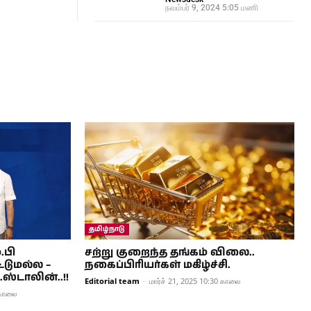
நவம்பர் 9, 2024 5:05 மணி
தமிழ்நாடு
.பி
சற்று குறைந்த தங்கம் விலை..
்டுமல்ல –
நகைப்பிரியர்கள் மகிழ்ச்சி.
ஸ்டாலின்..!!
Editorial team
-
மார்ச் 21, 2025 10:30 காலை
 காலை