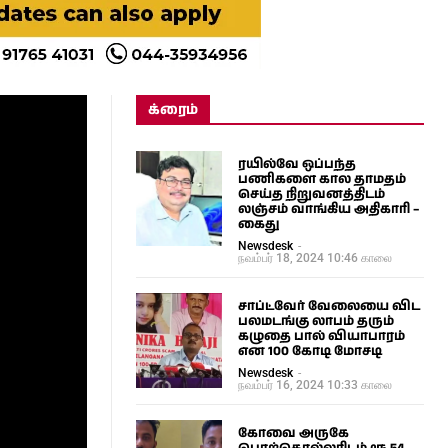
க்ரைம்
ரயில்வே ஒப்பந்த
பணிகளை கால தாமதம்
செய்த நிறுவனத்திடம்
லஞ்சம் வாங்கிய அதிகாரி –
கைது
Newsdesk
-
நவம்பர் 18, 2024 10:46 காலை
சாப்ட்வேர் வேலையை விட
பலமடங்கு லாபம் தரும்
கழுதை பால் வியாபாரம்
என 100 கோடி மோசடி
Newsdesk
-
நவம்பர் 16, 2024 10:33 காலை
கோவை அருகே