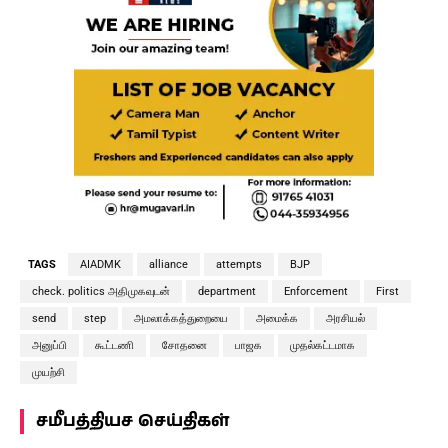
TAGS
AIADMK
alliance
attempts
BJP
check. politics அதிமுகவுடன்
department
Enforcement
First
send
step
அமலாக்கத்துறையை
அமைக்க
அரசியல்
அனுப்பி
கூட்டணி
சோதனை
பாஜக
முதல்கட்டமாக
முயற்சி
சமீபத்தியச செய்திகள்