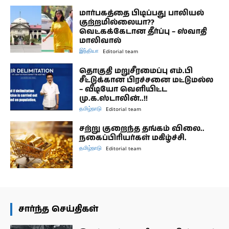
மார்பகத்தை பிடிப்பது பாலியல்
குற்றமில்லையா??
வெட்கக்கேடான தீர்ப்பு – ஸ்வாதி
மாலிவால்
இந்தியா
Editorial team
தொகுதி மறுசீரமைப்பு எம்.பி
சீட்டுக்கான பிரச்சனை மட்டுமல்ல
– வீடியோ வெளியிட்ட
மு.க.ஸ்டாலின்..!!
தமிழ்நாடு
Editorial team
சற்று குறைந்த தங்கம் விலை..
நகைப்பிரியர்கள் மகிழ்ச்சி.
தமிழ்நாடு
Editorial team
சார்ந்த செய்திகள்