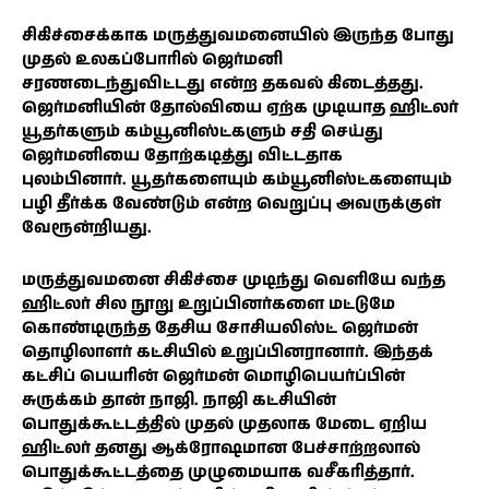
சிகிச்சைக்காக மருத்துவமனையில் இருந்த போது
முதல் உலகப்போரில் ஜெர்மனி
சரணடைந்துவிட்டது என்ற தகவல் கிடைத்தது.
ஜெர்மனியின் தோல்வியை ஏற்க முடியாத ஹிட்லர்
யூதர்களும் கம்யூனிஸ்ட்களும் சதி செய்து
ஜெர்மனியை தோற்கடித்து விட்டதாக
புலம்பினார். யூதர்களையும் கம்யூனிஸ்ட்களையும்
பழி தீர்க்க வேண்டும் என்ற வெறுப்பு அவருக்குள்
வேரூன்றியது.
மருத்துவமனை சிகிச்சை முடிந்து வெளியே வந்த
ஹிட்லர் சில நூறு உறுப்பினர்களை மட்டுமே
கொண்டிருந்த தேசிய சோசியலிஸ்ட் ஜெர்மன்
தொழிலாளர் கட்சியில் உறுப்பினரானார். இந்தக்
கட்சிப் பெயரின் ஜெர்மன் மொழிபெயர்ப்பின்
சுருக்கம் தான் நாஜி. நாஜி கட்சியின்
பொதுக்கூட்டத்தில் முதல் முதலாக மேடை ஏறிய
ஹிட்லர் தனது ஆக்ரோஷமான பேச்சாற்றலால்
பொதுக்கூட்டத்தை முழுமையாக வசீகரித்தார்.