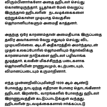
விரும்பினார்களோ அதை ஹிட்லர் செய்து
கொண்டிருந்தார். யூதர்கள் மேல் வெறுப்பு
இருந்தால் ஹிட்லரின் நடவடிக்கைகளை
ஏற்றுக்கொள்ள முடியாத வெகுசில
ஜெர்மானியர்களும் அமைதி காத்தனர்.
அதற்கு ஒரே காரணம்தான் அமைதியாக இருப்பதை
தவிர அவர்களால் வேறு எதுவும் செய்து விட
முடியவில்லை. ஆட்சி அதிகாரத்தில் அமர்ந்தவுடன்
முதல் உலகப்போரில் ஜெர்மனியும் தோல்விக்கு
காரணமான நாடுகளை ஹிட்லர் பழிவாங்க
துடித்தார். உலகின் மிகச்சிறந்த படைகளாக
ஜெர்மனியின் ராணுவமும், கடற்படையும்,
விமானப்படையும் உருமாறினார்.
எந்த முன்னறிவிப்புமின்றி 1939 ஆம் ஆண்டு
போலந்து நாட்டிற்கு எதிரான போரை தொடங்கினார்
ஹிட்லர். இரண்டே வாரங்களில் போலந்து ஹிட்லர்
இராணுவத்தின் கட்டுப்பாட்டுக்குள் வந்தது.
ஹிட்லரின் நடவடிக்கைகளால் ஈர்க்கப்பட்டு