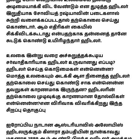
அடிமையாக்கி விட வேண்டும் என துடித்த ஹிட்லர்
இறுதியாக சோவியத் ரஷ்யாவின் படைகளால்
சுற்றி வளைக்கப்பட்டதால் தற்கொலை செய்து
கொண்டார். ஆம் எதிரிகள் கையில்
சிக்கிவிடக்கூடாது என்பதற்காக தன்னைத் தானே
சுட்டுக் கொண்டு உயிரிழந்தார் ஹிட்லர்.
உலகை இன்று வரை அச்சுறுத்தக்கூடிய
சர்வாதிகாரியாக ஹிட்லர் உருவானது எப்படி?
ஹிட்லர் செய்த கொடுமைகள் என்னென்ன?
மொத்த உலகையும் அடக்கி ஆள நினைத்த ஹிட்லர்
தற்கொலை செய்து கொண்டு சாக என்னென்ன
தவறுகள் காரணமாக இருந்தன? ஹிட்லரின்
தற்கொலை முடிவுக்கு காரணமான தோல்விகள்
என்னென்ன?என விரிவாக விவரிக்கிறது இந்த
சிறப்பு தொகுப்பு
ஐரோப்பிய நாடான ஆஸ்ட்ரியாவில் அலோயிஸ்
ஹிட்லருக்கும் கிளாரா தம்பதியின் நான்காவது
மகனாக 1889 ஆம் ஆண்டு பிறந்த ஹிட்லர் அடிக்கடி