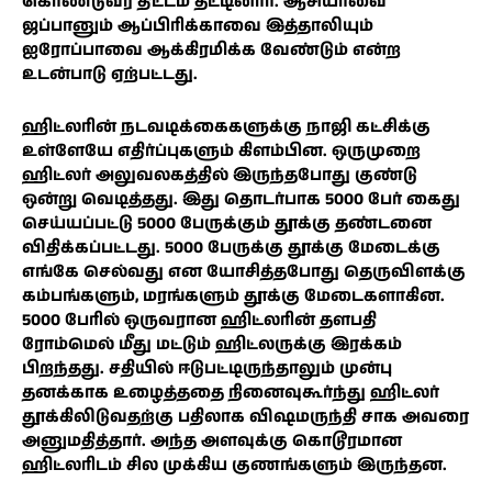
கொண்டுவர திட்டம் தீட்டினார். ஆசியாவை
ஜப்பானும் ஆப்பிரிக்காவை இத்தாலியும்
ஐரோப்பாவை ஆக்கிரமிக்க வேண்டும் என்ற
உடன்பாடு ஏற்பட்டது.
ஹிட்லரின் நடவடிக்கைகளுக்கு நாஜி கட்சிக்கு
உள்ளேயே எதிர்ப்புகளும் கிளம்பின. ஒருமுறை
ஹிட்லர் அலுவலகத்தில் இருந்தபோது குண்டு
ஒன்று வெடித்தது. இது தொடர்பாக 5000 பேர் கைது
செய்யப்பட்டு 5000 பேருக்கும் தூக்கு தண்டனை
விதிக்கப்பட்டது. 5000 பேருக்கு தூக்கு மேடைக்கு
எங்கே செல்வது என யோசித்தபோது தெருவிளக்கு
கம்பங்களும், மரங்களும் தூக்கு மேடைகளாகின.
5000 பேரில் ஒருவரான ஹிட்லரின் தளபதி
ரோம்மெல் மீது மட்டும் ஹிட்லருக்கு இரக்கம்
பிறந்தது. சதியில் ஈடுபட்டிருந்தாலும் முன்பு
தனக்காக உழைத்ததை நினைவுகூர்ந்து ஹிட்லர்
தூக்கிலிடுவதற்கு பதிலாக விஷமருந்தி சாக அவரை
அனுமதித்தார். அந்த அளவுக்கு கொடூரமான
ஹிட்லரிடம் சில முக்கிய குணங்களும் இருந்தன.