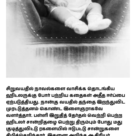
சிறுவயதில் நாவல்களை வாசிக்க தொடங்கிய
ஹிட்லருக்கு போர் பற்றிய கதைகள் அதீத ஈர்ப்பை
ஏற்படுத்தியது. நான்கு வயதில் தந்தை இறந்துவிட
முரட்டுத்தனம் கொண்ட இளைஞராகவே
வளர்த்தார். பள்ளி இறுதித் தேர்தல் வெற்றி பெற்ற
ஹிட்லர் சான்றிதழை பெற்று திரும்பும் போது மது
குடித்துவிட்டு ரகளையில் ஈடுபட்டு சான்றுகளை
கிழித்தெறிந்தார். இதனை அறிந்த ஆசிரியர்