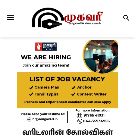
ஹிட்லரின் தோல்விகள்