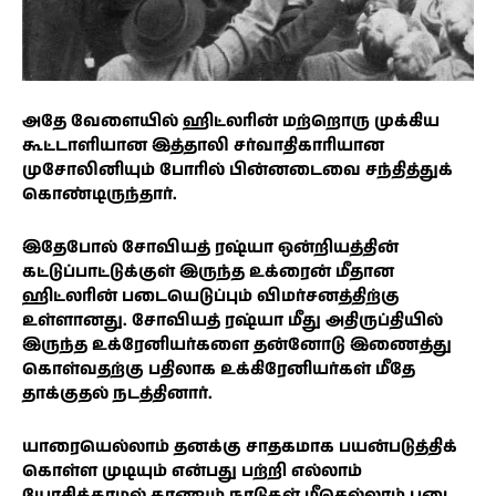
அதே வேளையில் ஹிட்லரின் மற்றொரு முக்கிய
கூட்டாளியான இத்தாலி சர்வாதிகாரியான
முசோலினியும் போரில் பின்னடைவை சந்தித்துக்
கொண்டிருந்தார்.
இதேபோல் சோவியத் ரஷ்யா ஒன்றியத்தின்
கட்டுப்பாட்டுக்குள் இருந்த உக்ரைன் மீதான
ஹிட்லரின் படையெடுப்பும் விமர்சனத்திற்கு
உள்ளானது. சோவியத் ரஷ்யா மீது அதிருப்தியில்
இருந்த உக்ரேனியர்களை தன்னோடு இணைத்து
கொள்வதற்கு பதிலாக உக்கிரேனியர்கள் மீதே
தாக்குதல் நடத்தினார்.
யாரையெல்லாம் தனக்கு சாதகமாக பயன்படுத்திக்
கொள்ள முடியும் என்பது பற்றி எல்லாம்
யோசிக்காமல் காணும் நாடுகள் மீதெல்லாம் படை