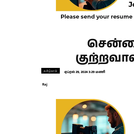
சென்னை
குற்றவாள
தமிழ்நாடு
ஏப்ரல் 29, 2024 3:29 மணி
Raj