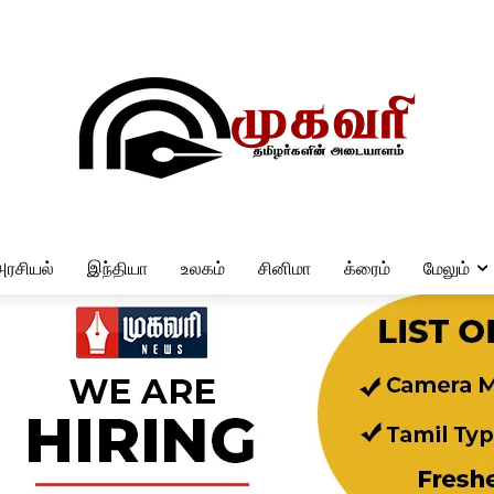
அரசியல்
இந்தியா
உலகம்
சினிமா
க்ரைம்
மேலும்