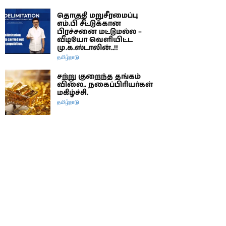
தொகுதி மறுசீரமைப்பு
எம்.பி சீட்டுக்கான
பிரச்சனை மட்டுமல்ல –
வீடியோ வெளியிட்ட
மு.க.ஸ்டாலின்..!!
தமிழ்நாடு
சற்று குறைந்த தங்கம்
விலை.. நகைப்பிரியர்கள்
மகிழ்ச்சி.
தமிழ்நாடு