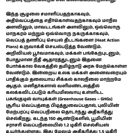
இந்த சூழலை சமாளிப்பதற்காகவும்,
அதிவெப்பத்தை எதிர்கொள்வதற்காகவும் மாநில
அளவிலும், மாவட்டங்கள் அளவிலும், ஒவ்வொரு
மாநகரம் மற்றும் ஒவ்வொரு நகருக்காகவும்,
வெப்பத் தணிப்பு செயல் திட்டங்களை (Heat Action
Plans) உருவாக்கி செயல்படுத்த வேண்டும்.
அறிவியல் பூர்வமாகவும், மக்கள் பங்கேற்புடனும்,
போதுமான நிதி ஆதாரத்துடனும் இதனை
போர்க்கால வேகத்தில் தமிழ்நாடு அரசு மேற்கொள்ள
வேண்டும். இன்றைய உலக மக்கள் அனைவரையும்
பாதிக்கும் தலையாய சிக்கல் காலநிலை மாற்றமே
ஆகும். மனிதர்களால் வளிமண்டலத்தில்
கலக்கவிடப்படும் கரியமிலவாயு உள்ளிட்ட
பசுங்குடில் வாயுக்கள் (Greenhouse Gases – GHGs)
சூரிய வெப்பத்தை பிடித்துவைப்பதால், புவியின்
மேற்பரப்பு வெப்பநிலை தொடர்ந்து அதிகரித்து
செல்கிறது. கடந்த 150 ஆண்டுகளில், பூமியின்
சராசரி வெப்பநிலையில் 1.2 டிகிரி செல்சியஸ்
உயர்ந்துள்ளது. இது மேலும் அதிகரித்து 1.5 டிகிரி