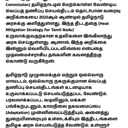
Commission) தமிழ்நாட்டில் மேற்கொள்ள வேண்டிய
வெப்பத் தணிப்பு செயல்திட்டம் தொடர்பான வரைவு
அறிக்கையை 2023ஆம் ஆண்டில் தமிழ்நாடு
அரசுக்கு அளித்துள்ளது. இந்த திட்டத்தை (Heat
Mitigation Strategy for Tamil Nadu)
உருவாக்குவதற்கான உதவிகளை இங்கிலாந்து
அரசு செய்துள்ளது. ஆனால், இந்த அறிக்கை
இன்னும் வெளியிடப்படவில்லை என்பதை
முதலமைச்சராகிய தங்களின் கவனத்திற்கு
கொண்டு வருகிறேன்.
தமிழ்நாடு முழுமைக்கும் மற்றும் ஒவ்வொரு
மாவட்டம், ஒவ்வொரு நகருக்குமான வெப்பத்
தணிப்பு செயல்திட்டங்கள் உடனடியாக
உருவாக்கப்பட்டு செயல்படுத்தப்பட வேண்டும்.
பரவலாக்கப்பட்ட வடிவிலும், மக்கள்
பங்கேற்புடனும், காலநிலை தகவமைப்பை
(Adaptation) முன்னிலைப்படுத்தியும், அனைத்து
துறையினரையும் உள்ளடக்கியும் இத்திட்டங்களை
தமிழக அரசு செயல்படுத்த வேண்டும். உள்ளூர்