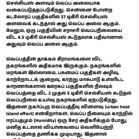
செல்சியஸ் அளவும் வெப்ப அலையாக
வகைப்படுத்தப்படுகிறது. சென்னை போன்ற
கடலோரப் பகுதிகளில் 37 டிகிரி செல்சியஸ்
அளவைக் கடந்தால் அது வெப்ப அலை ஆகும்.
மேலும், ஒரு பகுதியின் சராசரி வெப்பநிலையை
விட 4.5 டிகிரி செல்சியஸ் கூடுதலாக பதிவானால்
அதுவும் வெப்ப அலை ஆகும்.
வெப்பத்தின் தாக்கம் கிராமங்களை விட
நகரங்களில் அதிகமாக இருக்கும். நகரங்களில்
மரங்கள் இல்லாமை, பசுமைப் பகுதிகள் அழிவு,
காற்றோட்டக் குறைவு, காற்று மாசுபாடு உள்ளிட்ட
காரணங்களால் ஊரகப் பகுதிகளில் நிலவும்
வெப்பத்தை விட 2 முதல் 5 டிகிரி செல்சியஸ் கூடுதல்
வெப்பநிலை உயர்வு நகரங்களில் ஏற்படுகிறது.
இதனை நகர்ப்புற வெப்பத்தீவு விளைவு (urban heat
island effect) என்கிறார்கள். வெப்ப நிலையும் காற்றில்
ஈரப்பதமும் (Humidity) ஒரு சேர அதிகரிக்கும் போது,
மனித உடலால் வியர்வையை வெளியேற்றி
வெப்பத்தை தணிக்க முடியாது. இதனால்