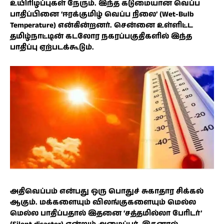
உயிரிழப்புகள் நேரும். இந்த கடுமையான வெப்ப
பாதிப்பினை ‘ஈரக்குமிழ் வெப்ப நிலை’ (Wet-Bulb
Temperature) என்கின்றனர். சென்னை உள்ளிட்ட
தமிழ்நாட்டின் கடலோர நகரப்பகுதிகளில் இந்த
பாதிப்பு ஏற்படக்கூடும்.
அதிவெப்பம் என்பது ஒரு பொதுச் சுகாதார சிக்கல்
ஆகும். மக்களையும் விலங்குகளையும் மெல்ல
மெல்ல பாதிப்பதால் இதனை ‘சத்தமில்லா பேரிடர்’