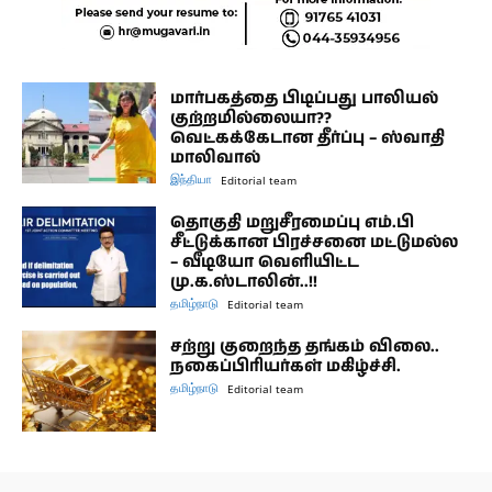
மார்பகத்தை பிடிப்பது பாலியல்
குற்றமில்லையா??
வெட்கக்கேடான தீர்ப்பு – ஸ்வாதி
மாலிவால்
இந்தியா
Editorial team
தொகுதி மறுசீரமைப்பு எம்.பி
சீட்டுக்கான பிரச்சனை மட்டுமல்ல
– வீடியோ வெளியிட்ட
மு.க.ஸ்டாலின்..!!
தமிழ்நாடு
Editorial team
சற்று குறைந்த தங்கம் விலை..
நகைப்பிரியர்கள் மகிழ்ச்சி.
தமிழ்நாடு
Editorial team