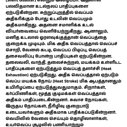
(Silent disaster) என்றும் அழைப்பர். இதனால்
பலவிதமான உடல்நலப் பாதிப்புகளை
ஏற்படுகின்றன. சுற்றுப்புறத்தில் வெப்பம்
அதிகரிக்கும் போது உடலின் வெப்பமும்
அதிகமாகிறது. அதனை சமாளிக்க உடல்
வியர்வையை வெளியேற்றுகிறது. ஆனாலும்,
மனித உடலால் ஓரளவுக்குத்தான் வெப்பத்தை
குறைக்க முடியும். மிக அதிக வெப்பத்தால் வெப்பச்
சொறி, வேனல் கட்டி, வெப்பப் பிடிப்பு, வெப்பத்
தசைவலிப்பு போன்ற பாதிப்புகள் ஏற்படுகின்றன.
தலைவலி, வாந்தி, தலைச்சுற்றல், மயக்கம் உள்ளிட்ட
பாதிப்புகளை ஏற்படுத்தும் வெப்பத் தளர்ச்சி (Heat
Exhaustion) ஏற்படுகிறது. அதிக வெப்பத்தால் ஏற்படும்
வெப்ப மயக்க நோய் (Heat Stroke) மிக ஆபத்தானதும்
உயிரிழப்பை ஏற்படுத்துவதுமாகும். சிறார்கள்,
கர்ப்பிணிகள், மூத்த குடிமக்கள் வெப்பத்தால்
அதிகம் பாதிப்படைகின்றனர். சுவாச நோய்கள்,
இருதய நோய்கள், நீரிழிவு குறைபாடு
உடையவர்களும் அதிகமாக பாதிக்கப்படுகின்றனர்.
வெயிலில் வேலை செய்யும் தொழிலாளர்கள்,
உயர்வெப்ப சூழலில் பணியாற்றும்