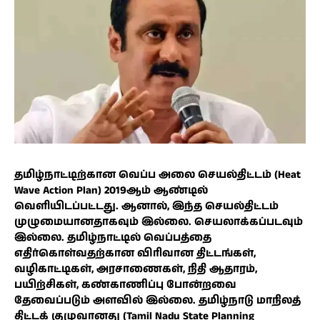
தமிழ்நாட்டிற்கான வெப்ப அலை செயல்திட்டம் (Heat
Wave Action Plan) 2019ஆம் ஆண்டில்
வெளியிடப்பட்டது. ஆனால், இந்த செயல்திட்டம்
முழுமையானதாகவும் இல்லை. செயலாக்கப்படவும்
இல்லை. தமிழ்நாட்டில் வெப்பத்தை
எதிர்கொள்வதற்கான விரிவான திட்டங்கள்,
வழிகாட்டிகள், அரசாணைகள், நிதி ஆதாரம்,
பயிற்சிகள், கண்காணிப்பு போன்றவை
தேவைப்படும் அளவில் இல்லை. தமிழ்நாடு மாநிலத்
திட்டக் குழுவானது (Tamil Nadu State Planning