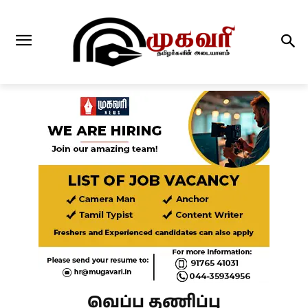
வெப்ப தணிப்பு