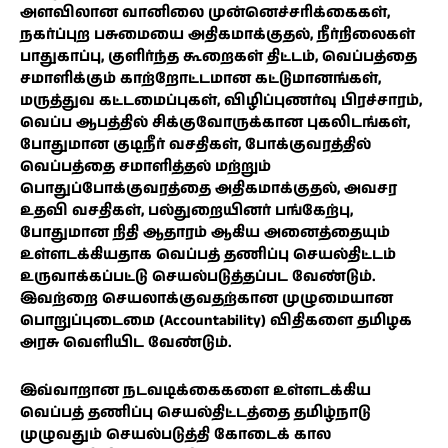
அளவிலான வானிலை முன்னெச்சரிக்கைகள்,
நகர்ப்புற பசுமையை அதிகமாக்குதல், நீர்நிலைகள்
பாதுகாப்பு, குளிர்ந்த கூறைகள் திட்டம், வெப்பத்தை
சமாளிக்கும் காற்றோட்டமான கட்டுமானங்கள்,
மருத்துவ கட்டமைப்புகள், விழிப்புணர்வு பிரச்சாரம்,
வெப்ப ஆபத்தில் சிக்குவோருக்கான புகலிடங்கள்,
போதுமான குடிநீர் வசதிகள், போக்குவரத்தில்
வெப்பத்தை சமாளித்தல் மற்றும்
பொதுப்போக்குவரத்தை அதிகமாக்குதல், அவசர
உதவி வசதிகள், பல்துறையினர் பங்கேற்பு,
போதுமான நிதி ஆதாரம் ஆகிய அனைத்தையும்
உள்ளடக்கியதாக வெப்பத் தணிப்பு செயல்திட்டம்
உருவாக்கப்பட்டு செயல்படுத்தப்பட வேண்டும்.
இவற்றை செயலாக்குவதற்கான முழுமையான
பொறுப்புடைமை (Accountability) விதிகளை தமிழக
அரசு வெளியிட வேண்டும்.
இவ்வாறான நடவடிக்கைகளை உள்ளடக்கிய
வெப்பத் தணிப்பு செயல்திட்டத்தை தமிழ்நாடு
முழுவதும் செயல்படுத்தி கோடைக் கால