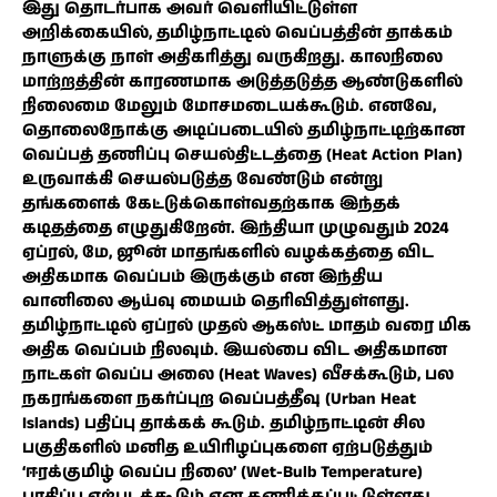
இது தொடர்பாக அவர் வெளியிட்டுள்ள
அறிக்கையில், தமிழ்நாட்டில் வெப்பத்தின் தாக்கம்
நாளுக்கு நாள் அதிகரித்து வருகிறது. காலநிலை
மாற்றத்தின் காரணமாக அடுத்தடுத்த ஆண்டுகளில்
நிலைமை மேலும் மோசமடையக்கூடும். எனவே,
தொலைநோக்கு அடிப்படையில் தமிழ்நாட்டிற்கான
வெப்பத் தணிப்பு செயல்திட்டத்தை (Heat Action Plan)
உருவாக்கி செயல்படுத்த வேண்டும் என்று
தங்களைக் கேட்டுக்கொள்வதற்காக இந்தக்
கடிதத்தை எழுதுகிறேன். இந்தியா முழுவதும் 2024
ஏப்ரல், மே, ஜூன் மாதங்களில் வழக்கத்தை விட
அதிகமாக வெப்பம் இருக்கும் என இந்திய
வானிலை ஆய்வு மையம் தெரிவித்துள்ளது.
தமிழ்நாட்டில் ஏப்ரல் முதல் ஆகஸ்ட் மாதம் வரை மிக
அதிக வெப்பம் நிலவும். இயல்பை விட அதிகமான
நாட்கள் வெப்ப அலை (Heat Waves) வீசக்கூடும், பல
நகரங்களை நகர்ப்புற வெப்பத்தீவு (Urban Heat
Islands) பதிப்பு தாக்கக் கூடும். தமிழ்நாட்டின் சில
பகுதிகளில் மனித உயிரிழப்புகளை ஏற்படுத்தும்
‘ஈரக்குமிழ் வெப்ப நிலை’ (Wet-Bulb Temperature)
பாதிப்பு ஏற்படக்கூடும் என கணிக்கப்பட்டுள்ளது.