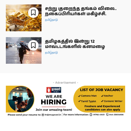
சற்று குறைந்த தங்கம் விலை..
நகைப்பிரியர்கள் மகிழ்ச்சி.
தமிழ்நாடு
தமிழகத்தில் இன்று 12
மாவட்டங்களில் கனமழை
தமிழ்நாடு
- Advertisement -