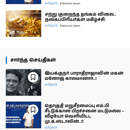
தமிழ்நாடு
Editorial team
சற்று குறைந்த தங்கம் விலை..
நகைப்பிரியர்கள் மகிழ்ச்சி.
தமிழ்நாடு
Editorial team
சார்ந்த செய்திகள்
இயக்குநர் பாராதிராஜாவின் மகன்
மனோஜ் காலமானார்..!
தமிழ்நாடு
தொகுதி மறுசீரமைப்பு எம்.பி
சீட்டுக்கான பிரச்சனை மட்டுமல்ல –
வீடியோ வெளியிட்ட
மு.க.ஸ்டாலின்..!!
தமிழ்நாடு