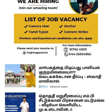
மார்பகத்தை பிடிப்பது பாலியல்
குற்றமில்லையா??
வெட்கக்கேடான தீர்ப்பு – ஸ்வாதி
மாலிவால்
இந்தியா
Editorial team
தொகுதி மறுசீரமைப்பு எம்.பி
சீட்டுக்கான பிரச்சனை மட்டுமல்ல
– வீடியோ வெளியிட்ட
மு.க.ஸ்டாலின்..!!