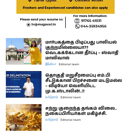
மார்பகத்தை பிடிப்பது பாலியல்
குற்றமில்லையா??
வெட்கக்கேடான தீர்ப்பு – ஸ்வாதி
மாலிவால்
இந்தியா
Editorial team
தொகுதி மறுசீரமைப்பு எம்.பி
சீட்டுக்கான பிரச்சனை மட்டுமல்ல
– வீடியோ வெளியிட்ட
மு.க.ஸ்டாலின்..!!
தமிழ்நாடு
Editorial team
சற்று குறைந்த தங்கம் விலை..
நகைப்பிரியர்கள் மகிழ்ச்சி.
தமிழ்நாடு
Editorial team