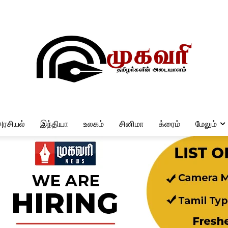
அரசியல்
இந்தியா
உலகம்
சினிமா
க்ரைம்
மேலும்