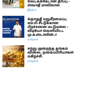
வெட்கக்கேடான தீர்ப்பு –
ஸ்வாதி மாலிவால்
இந்தியா
தொகுதி மறுசீரமைப்பு
எம்.பி சீட்டுக்கான
பிரச்சனை மட்டுமல்ல –
வீடியோ வெளியிட்ட
மு.க.ஸ்டாலின்..!!
தமிழ்நாடு
சற்று குறைந்த தங்கம்
விலை.. நகைப்பிரியர்கள்
மகிழ்ச்சி.
தமிழ்நாடு