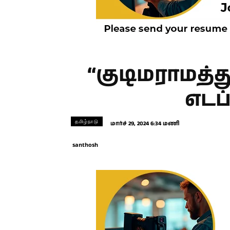
“குடிமராமத்
எடப
தமிழ்நாடு
மார்ச் 29, 2024 6:34 மணி
santhosh