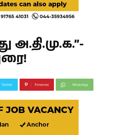
அ.தி.மு.க.”-
ுரை!
Twitter
Pinterest
WhatsApp