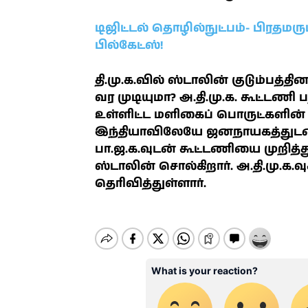
டிஜிட்டல் தொழில்நுட்பம்- பிரதம
பில்கேட்ஸ்!
தி.மு.க.வில் ஸ்டாலின் குடும்ப
வர முடியுமா? அ.தி.மு.க. கூட்டணி 
உள்ளிட்ட மளிகைப் பொருட்களின் வ
இந்தியாவிலேயே ஜனநாயகத்துடன் செ
பா.ஜ.க.வுடன் கூட்டணியை முறித்
ஸ்டாலின் சொல்கிறார். அ.தி.மு.க
தெரிவித்துள்ளார்.