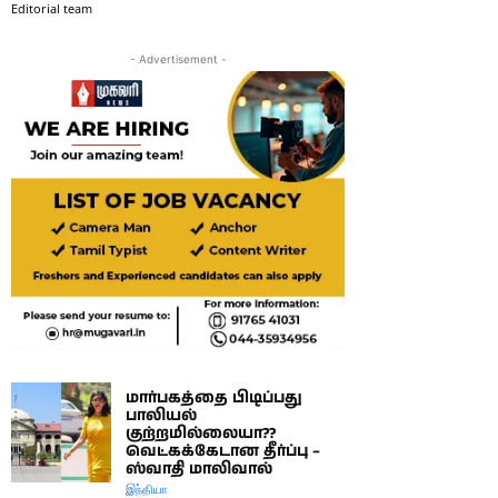
Editorial team
- Advertisement -
மார்பகத்தை பிடிப்பது
பாலியல்
குற்றமில்லையா??
வெட்கக்கேடான தீர்ப்பு –
ஸ்வாதி மாலிவால்
இந்தியா