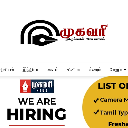
அரசியல்
இந்தியா
உலகம்
சினிமா
க்ரைம்
மேலும்