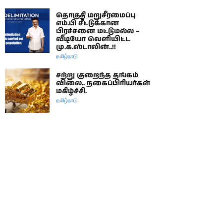
தொகுதி மறுசீரமைப்பு
எம்.பி சீட்டுக்கான
பிரச்சனை மட்டுமல்ல –
வீடியோ வெளியிட்ட
மு.க.ஸ்டாலின்..!!
தமிழ்நாடு
சற்று குறைந்த தங்கம்
விலை.. நகைப்பிரியர்கள்
மகிழ்ச்சி.
தமிழ்நாடு