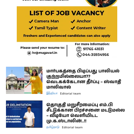
மார்பகத்தை பிடிப்பது பாலியல்
குற்றமில்லையா??
வெட்கக்கேடான தீர்ப்பு – ஸ்வாதி
மாலிவால்
இந்தியா
Editorial team
தொகுதி மறுசீரமைப்பு எம்.பி
சீட்டுக்கான பிரச்சனை மட்டுமல்ல
– வீடியோ வெளியிட்ட
மு.க.ஸ்டாலின்..!!
தமிழ்நாடு
Editorial team