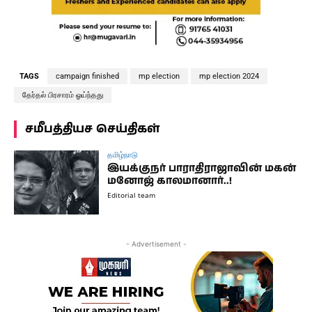
TAGS
campaign finished
mp election
mp election 2024
தேர்தல் பிரசாரம் ஓய்ந்தது
சமீபத்தியச செய்திகள்
தமிழ்நாடு
இயக்குநர் பாராதிராஜாவின் மகன்
மனோஜ் காலமானார்..!
Editorial team
- Advertisement -