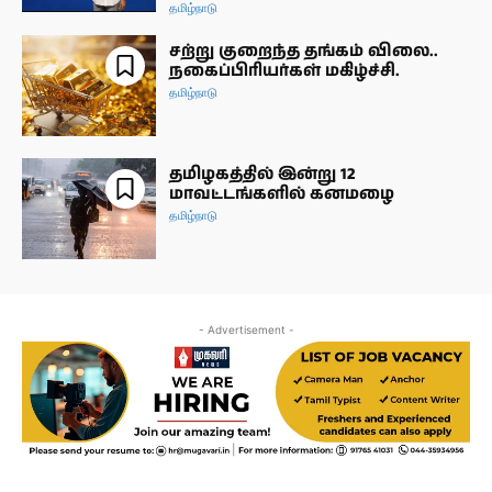
தமிழ்நாடு
சற்று குறைந்த தங்கம் விலை..
நகைப்பிரியர்கள் மகிழ்ச்சி.
தமிழ்நாடு
தமிழகத்தில் இன்று 12
மாவட்டங்களில் கனமழை
தமிழ்நாடு
- Advertisement -