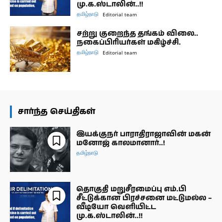
மு.க.ஸ்டாலின்..!!
தமிழ்நாடு
Editorial team
சற்று குறைந்த தங்கம் விலை..
நகைப்பிரியர்கள் மகிழ்ச்சி.
தமிழ்நாடு
Editorial team
சார்ந்த செய்திகள்
இயக்குநர் பாராதிராஜாவின் மகன்
மனோஜ் காலமானார்..!
தமிழ்நாடு
தொகுதி மறுசீரமைப்பு எம்.பி
சீட்டுக்கான பிரச்சனை மட்டுமல்ல –
வீடியோ வெளியிட்ட
மு.க.ஸ்டாலின்..!!