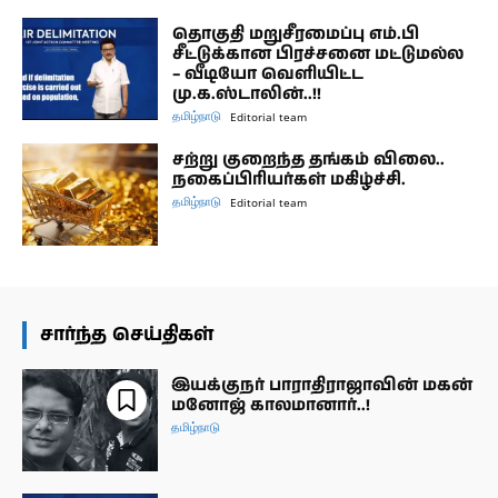
தொகுதி மறுசீரமைப்பு எம்.பி
சீட்டுக்கான பிரச்சனை மட்டுமல்ல
– வீடியோ வெளியிட்ட
மு.க.ஸ்டாலின்..!!
தமிழ்நாடு
Editorial team
சற்று குறைந்த தங்கம் விலை..
நகைப்பிரியர்கள் மகிழ்ச்சி.
தமிழ்நாடு
Editorial team
சார்ந்த செய்திகள்
இயக்குநர் பாராதிராஜாவின் மகன்
மனோஜ் காலமானார்..!
தமிழ்நாடு