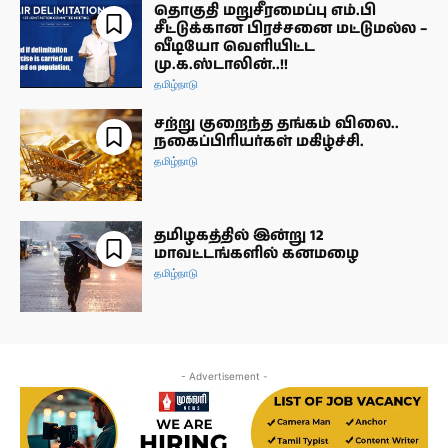
தொகுதி மறுசீரமைப்பு எம்.பி
சீட்டுக்கான பிரச்சனை மட்டுமல்ல –
வீடியோ வெளியிட்ட
மு.க.ஸ்டாலின்..!!
தமிழ்நாடு
சற்று குறைந்த தங்கம் விலை..
நகைப்பிரியர்கள் மகிழ்ச்சி.
தமிழ்நாடு
தமிழகத்தில் இன்று 12
மாவட்டங்களில் கனமழை
தமிழ்நாடு
- Advertisement -