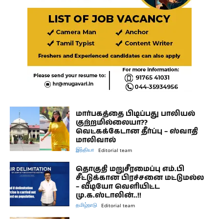
மார்பகத்தை பிடிப்பது பாலியல்
குற்றமில்லையா??
வெட்கக்கேடான தீர்ப்பு – ஸ்வாதி
மாலிவால்
இந்தியா
Editorial team
தொகுதி மறுசீரமைப்பு எம்.பி
சீட்டுக்கான பிரச்சனை மட்டுமல்ல
– வீடியோ வெளியிட்ட
மு.க.ஸ்டாலின்..!!
தமிழ்நாடு
Editorial team