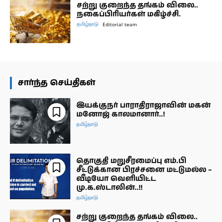
சற்று குறைந்த தங்கம் விலை..
நகைப்பிரியர்கள் மகிழ்ச்சி.
தமிழ்நாடு
Editorial team
சார்ந்த செய்திகள்
இயக்குநர் பாராதிராஜாவின் மகன்
மனோஜ் காலமானார்..!
தமிழ்நாடு
தொகுதி மறுசீரமைப்பு எம்.பி
சீட்டுக்கான பிரச்சனை மட்டுமல்ல –
வீடியோ வெளியிட்ட
மு.க.ஸ்டாலின்..!!
தமிழ்நாடு
சற்று குறைந்த தங்கம் விலை..