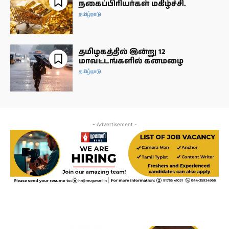
நகைப்பிரியர்கள் மகிழ்ச்சி.
தமிழ்நாடு
தமிழகத்தில் இன்று 12
மாவட்டங்களில் கனமழை
தமிழ்நாடு
- Advertisement -