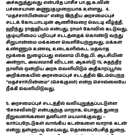
அச்சுறுத்துவது என்பதே பாசிச பா.ஜ.க.வின்
பச்சையான அணுகுமுறையாக உள்ளது. 4.
‘‘மதச்சார்பின்மை’’ என்ற இந்திய அரசமைப்புச்
சட்டக் கோட்பாட்டின் ஆணிவேரை வெட்டி வீழ்த்தி,
ஹிந்து ராஜ்ஜியம் என்பது, ராமர் கோவில் கட்டுவது,
குடியுரிமைப் பறிப்புச் சட்டத்தைக் கொண்டு வந்து
சிறுபான்மை மக்களை வெளியேற்றுவது, மக்கள்
உண்ணும் உணவு, உடைகளில்கூட மதவாத
மூக்கை நுழைப்பது எல்லாம் பி.ஜே.பி. ஆட்சியின்
அன்றாட அவலமாகி விட்டன. ஆகஸ்டு 15, சுதந்திர
நாளில் ஒன்றிய அரசு வெளியிடும் அதிகாரப்பூர்வ
அறிக்கையில் அரசமைப்புச் சட்டத்தில் இடம்பெற்ற
‘‘மதச்சார்பின்மை’’ (செக்குலர்) என்ற சொல்லையே
நீக்கி வெளியிடுவது.
5. அரசமைப்புச் சட்டத்தில் வலியுறுத்தப்பட்டுள்ள
‘சோசலிஸ்டு’ என்பதற்கு மாறாக, பொதுத் துறை
நிறுவனங்களை தனியார் மயமாக்குவது –
கார்ப்பரேட்டுகள் வாங்கிய கடன்களை வாராக் கடன்
என்று தள்ளுபடி செய்வது, தொலைப்பேசித் துறை,