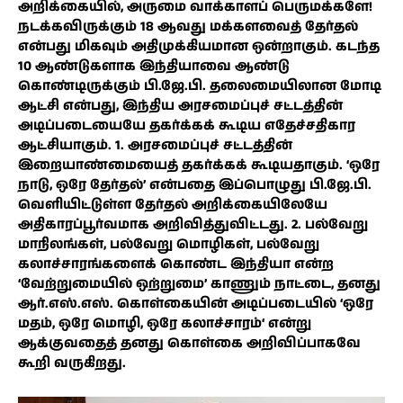
அறிக்கையில், அருமை வாக்காளப் பெருமக்களே!
நடக்கவிருக்கும் 18 ஆவது மக்களவைத் தேர்தல்
என்பது மிகவும் அதிமுக்கியமான ஒன்றாகும். கடந்த
10 ஆண்டுகளாக இந்தியாவை ஆண்டு
கொண்டிருக்கும் பி.ஜே.பி. தலைமையிலான மோடி
ஆட்சி என்பது, இந்திய அரசமைப்புச் சட்டத்தின்
அடிப்படையையே தகர்க்கக் கூடிய எதேச்சதிகார
ஆட்சியாகும். 1. அரசமைப்புச் சட்டத்தின்
இறையாண்மையைத் தகர்க்கக் கூடியதாகும். ‘ஒரே
நாடு, ஒரே தேர்தல்’ என்பதை இப்பொழுது பி.ஜே.பி.
வெளியிட்டுள்ள தேர்தல் அறிக்கையிலேயே
அதிகாரப்பூர்வமாக அறிவித்துவிட்டது. 2. பல்வேறு
மாநிலங்கள், பல்வேறு மொழிகள், பல்வேறு
கலாச்சாரங்களைக் கொண்ட இந்தியா என்ற
‘வேற்றுமையில் ஒற்றுமை’ காணும் நாட்டை, தனது
ஆர்.எஸ்.எஸ். கொள்கையின் அடிப்படையில் ‘ஒரே
மதம், ஒரே மொழி, ஒரே கலாச்சாரம்‘ என்று
ஆக்குவதைத் தனது கொள்கை அறிவிப்பாகவே
கூறி வருகிறது.