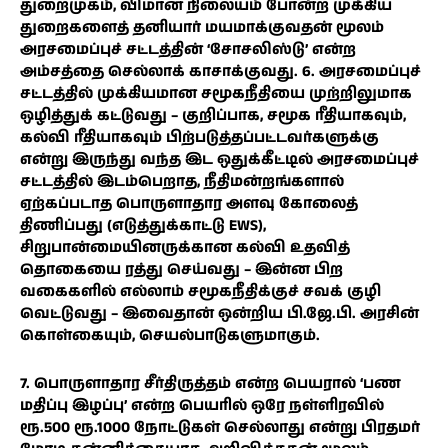
துறைமுகம், விமான நிலையம் போன்ற முக்கிய
துறைகளைத் தனியார் மயமாக்குவதன் மூலம்
அரசமைப்புச் சட்டத்தின் ‘சோசலிஸ்டு’ என்ற
அம்சத்தை செல்லாக் காசாக்குவது. 6. அரசமைப்புச்
சட்டத்தில் முக்கியமான சமூகநீதியை முற்றிலுமாக
ஒழித்துக் கட்டுவது – குறிப்பாக, சமூக ரீதியாகவும்,
கல்வி ரீதியாகவும் பிற்படுத்தப்பட்டவர்களுக்கு
என்று இருந்து வந்த இட ஒதுக்கீட்டில் அரசமைப்புச்
சட்டத்தில் இடம்பெறாத, நீதிமன்றங்களால்
ஏற்கப்படாத பொருளாதார அளவு கோலைத்
திணிப்பது (எடுத்துக்காட்டு EWS),
சிறுபான்மையினருக்கான கல்வி உதவித்
தொகையை ரத்து செய்வது – இன்ன பிற
வகைகளில் எல்லாம் சமூகநீதிக்குச் சவக் குழி
வெட்டுவது – இவைதான் ஒன்றிய பி.ஜே.பி. அரசின்
கொள்கையும், செயல்பாடுகளுமாகும்.
7. பொருளாதார சீர்திருத்தம் என்ற பெயரால் ‘பண
மதிப்பு இழப்பு’ என்ற பெயரில் ஒரே நள்ளிரவில்
ரூ.500 ரூ.1000 நோட்டுகள் செல்லாது என்று பிரதமர்