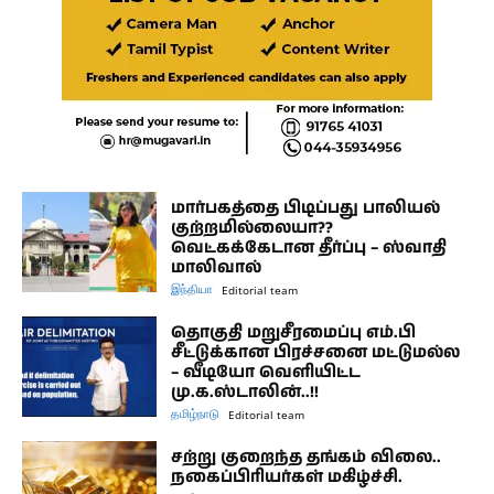
மார்பகத்தை பிடிப்பது பாலியல்
குற்றமில்லையா??
வெட்கக்கேடான தீர்ப்பு – ஸ்வாதி
மாலிவால்
இந்தியா
Editorial team
தொகுதி மறுசீரமைப்பு எம்.பி
சீட்டுக்கான பிரச்சனை மட்டுமல்ல
– வீடியோ வெளியிட்ட
மு.க.ஸ்டாலின்..!!
தமிழ்நாடு
Editorial team
சற்று குறைந்த தங்கம் விலை..
நகைப்பிரியர்கள் மகிழ்ச்சி.