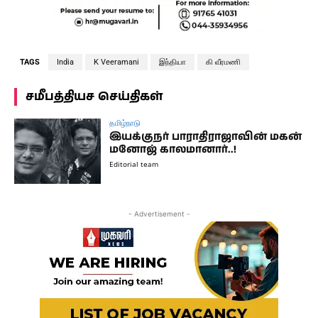
TAGS
India
K Veeramani
இந்தியா
கி வீரமணி
சமீபத்தியச செய்திகள்
தமிழ்நாடு
இயக்குநர் பாராதிராஜாவின் மகன்
மனோஜ் காலமானார்..!
Editorial team
- Advertisement -