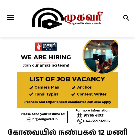
கோவையில் நண்பகல் 12 மணி