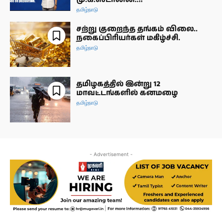
தமிழ்நாடு
சற்று குறைந்த தங்கம் விலை..
நகைப்பிரியர்கள் மகிழ்ச்சி.
தமிழ்நாடு
தமிழகத்தில் இன்று 12
மாவட்டங்களில் கனமழை
தமிழ்நாடு
- Advertisement -