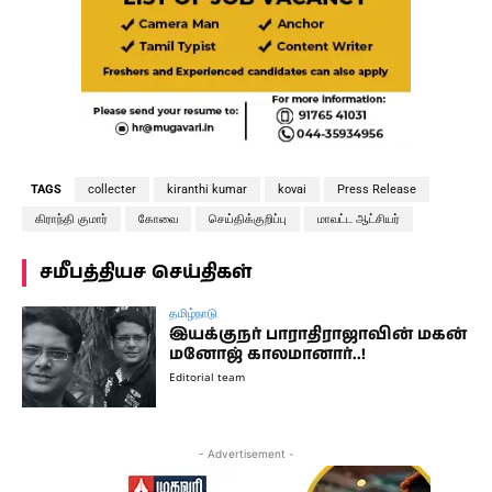
TAGS
collecter
kiranthi kumar
kovai
Press Release
கிராந்தி குமார்
கோவை
செய்திக்குறிப்பு
மாவட்ட ஆட்சியர்
சமீபத்தியச செய்திகள்
தமிழ்நாடு
இயக்குநர் பாராதிராஜாவின் மகன்
மனோஜ் காலமானார்..!
Editorial team
- Advertisement -