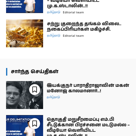
– வீடியோ வெளியிட்ட
மு.க.ஸ்டாலின்..!!
தமிழ்நாடு
Editorial team
சற்று குறைந்த தங்கம் விலை..
நகைப்பிரியர்கள் மகிழ்ச்சி.
தமிழ்நாடு
Editorial team
சார்ந்த செய்திகள்
இயக்குநர் பாராதிராஜாவின் மகன்
மனோஜ் காலமானார்..!
தமிழ்நாடு
தொகுதி மறுசீரமைப்பு எம்.பி
சீட்டுக்கான பிரச்சனை மட்டுமல்ல –
வீடியோ வெளியிட்ட
மு.க.ஸ்டாலின்..!!