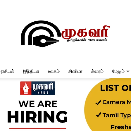
அரசியல்
இந்தியா
உலகம்
சினிமா
க்ரைம்
மேலும்