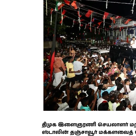
திமுக இளைஞரணி செயலாளர் மற்ற
ஸ்டாலின் தஞ்சாவூர் மக்களவைத் த