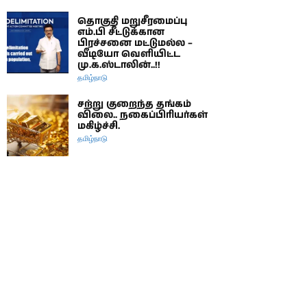
தொகுதி மறுசீரமைப்பு
எம்.பி சீட்டுக்கான
பிரச்சனை மட்டுமல்ல –
வீடியோ வெளியிட்ட
மு.க.ஸ்டாலின்..!!
தமிழ்நாடு
சற்று குறைந்த தங்கம்
விலை.. நகைப்பிரியர்கள்
மகிழ்ச்சி.
தமிழ்நாடு