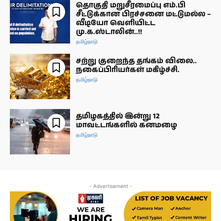
தொகுதி மறுசீரமைப்பு எம்.பி
சீட்டுக்கான பிரச்சனை மட்டுமல்ல –
வீடியோ வெளியிட்ட
மு.க.ஸ்டாலின்..!!
தமிழ்நாடு
சற்று குறைந்த தங்கம் விலை..
நகைப்பிரியர்கள் மகிழ்ச்சி.
தமிழ்நாடு
தமிழகத்தில் இன்று 12
மாவட்டங்களில் கனமழை
தமிழ்நாடு
- Advertisement -