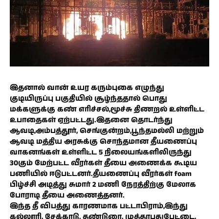
இதனால் வான் உயர கரும்புகை எழுந்து
குடியிருப்பு பகுதியில் சூழ்ந்ததால் பொது
மக்களுக்கு கண் எரிச்சல்,மூச்சு திணறல் உள்ளிட்ட
உபாதைகள் ஏற்பட்டது.இதனை தொடர்ந்து
ஆவடி,அம்பத்தூர், செங்குன்றம்,பூந்தமல்லி மற்றும்
ஆவடி மத்திய அரசுக்கு சொந்தமான தீயணைப்பு
வாகனங்கள் உள்ளிட்ட 5 நிலையங்களிலிருந்து
30கும் மேற்பட்ட வீரர்கள் தீயை அணைக்க கூடிய
பணியில் ஈடுபட்டனர்.தீயணைப்பு வீரர்கள் foam
பிழ்ச்சி அடித்து சுமார் 2 மணி நேரத்திற்கு மேலாக
போராடி தீயை அணைத்தனர்.
இந்த தீ விபத்து காரணமாக பட்டாபிராம்,இந்து
கல்லூரி, சேக்காடு, தண்டுரை, முத்தாபுதுபேட்டை,