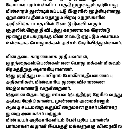
கோபால புரம் உள்ளிட்ட பகுதி முழுவதும் தற்போது
மின்சாரம் துண்டிக்கப்பட்டு இருளில் மூழ்கியுள்ளது.
ஏற்கனவே தினம் தோறும் இரவு நேரங்களில்
அறிவிக்க படாத மின் வெட்டு நிலவி வரும்
சூழலில்,இந்த தீ விபத்து காரணமாக இரண்டு
மூன்று நாட்களுக்கு மின் வெட்டு ஏற்படும் அபாயம்
உள்ளதாக பொதுமக்கள் அச்சம் தெரிவித்துள்ளனர்.
மின் தடை காரணமாக முதியவர்கள்,
குழந்தைகள்,பெண்கள் என பொது மக்கள் மிகவும்
சிரமத்திற்கு ஆளாகியுள்ளனர்.
இது குறித்து பட்டாபிராம் போலீசார்,தீயணைப்பு
அதிகாரிகள், மின்வாரிய துறை விசாரணை
மேற்கொண்டு வருகின்றனர்.
இதனை தொடர்ந்து சம்பவ இடத்திற்கு நேரில் வந்து
ஆய்வு மேற்கொண்ட முன்னாள் அமைச்சரூம்
ஆவடி சட்டமன்ற உறுப்பினருமான நாசர் மின்சார
துறை அமைச்சர் மற்றும்
மின் உயர் அதிகாரிகளிடம் பேசி புதிய ட்ரான்ஸ்
பார்மர்கள் வழங்கி இப்பகுதி மக்களுக்கு விரைவில்