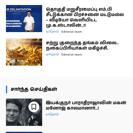
தொகுதி மறுசீரமைப்பு எம்.பி
சீட்டுக்கான பிரச்சனை மட்டுமல்ல
– வீடியோ வெளியிட்ட
மு.க.ஸ்டாலின்..!!
தமிழ்நாடு
Editorial team
சற்று குறைந்த தங்கம் விலை..
நகைப்பிரியர்கள் மகிழ்ச்சி.
தமிழ்நாடு
Editorial team
சார்ந்த செய்திகள்
இயக்குநர் பாராதிராஜாவின் மகன்
மனோஜ் காலமானார்..!
தமிழ்நாடு