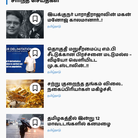
சார்ந்த செய்திகள்
இயக்குநர் பாராதிராஜாவின் மகன்
மனோஜ் காலமானார்..!
தமிழ்நாடு
தொகுதி மறுசீரமைப்பு எம்.பி
சீட்டுக்கான பிரச்சனை மட்டுமல்ல –
வீடியோ வெளியிட்ட
மு.க.ஸ்டாலின்..!!
தமிழ்நாடு
சற்று குறைந்த தங்கம் விலை..
நகைப்பிரியர்கள் மகிழ்ச்சி.
தமிழ்நாடு
தமிழகத்தில் இன்று 12
மாவட்டங்களில் கனமழை
தமிழ்நாடு