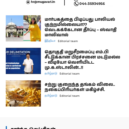
மார்பகத்தை பிடிப்பது பாலியல்
குற்றமில்லையா??
வெட்கக்கேடான தீர்ப்பு – ஸ்வாதி
மாலிவால்
இந்தியா
Editorial team
தொகுதி மறுசீரமைப்பு எம்.பி
சீட்டுக்கான பிரச்சனை மட்டுமல்ல
– வீடியோ வெளியிட்ட
மு.க.ஸ்டாலின்..!!
தமிழ்நாடு
Editorial team
சற்று குறைந்த தங்கம் விலை..
நகைப்பிரியர்கள் மகிழ்ச்சி.
தமிழ்நாடு
Editorial team