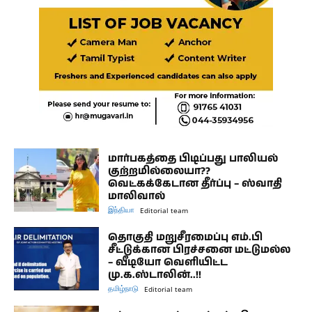
மார்பகத்தை பிடிப்பது பாலியல்
குற்றமில்லையா??
வெட்கக்கேடான தீர்ப்பு – ஸ்வாதி
மாலிவால்
இந்தியா
Editorial team
தொகுதி மறுசீரமைப்பு எம்.பி
சீட்டுக்கான பிரச்சனை மட்டுமல்ல
– வீடியோ வெளியிட்ட
மு.க.ஸ்டாலின்..!!
தமிழ்நாடு
Editorial team