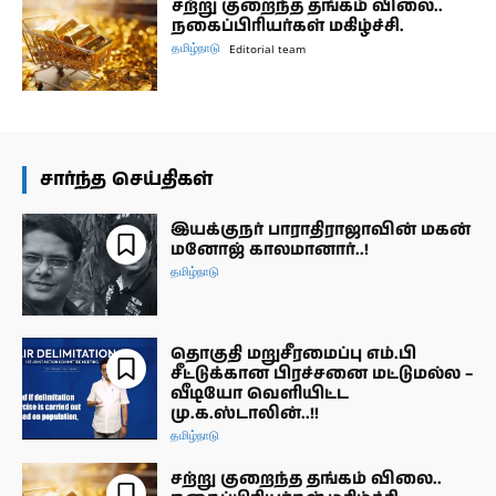
சற்று குறைந்த தங்கம் விலை..
நகைப்பிரியர்கள் மகிழ்ச்சி.
தமிழ்நாடு
Editorial team
சார்ந்த செய்திகள்
இயக்குநர் பாராதிராஜாவின் மகன்
மனோஜ் காலமானார்..!
தமிழ்நாடு
தொகுதி மறுசீரமைப்பு எம்.பி
சீட்டுக்கான பிரச்சனை மட்டுமல்ல –
வீடியோ வெளியிட்ட
மு.க.ஸ்டாலின்..!!
தமிழ்நாடு
சற்று குறைந்த தங்கம் விலை..