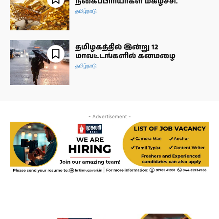
நகைப்பிரியர்கள் மகிழ்ச்சி.
தமிழ்நாடு
தமிழகத்தில் இன்று 12
மாவட்டங்களில் கனமழை
தமிழ்நாடு
- Advertisement -