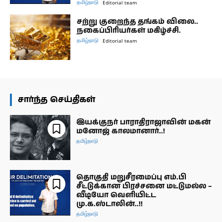
தமிழ்நாடு
Editorial team
சற்று குறைந்த தங்கம் விலை..
நகைப்பிரியர்கள் மகிழ்ச்சி.
தமிழ்நாடு
Editorial team
சார்ந்த செய்திகள்
இயக்குநர் பாராதிராஜாவின் மகன்
மனோஜ் காலமானார்..!
தமிழ்நாடு
தொகுதி மறுசீரமைப்பு எம்.பி
சீட்டுக்கான பிரச்சனை மட்டுமல்ல –
வீடியோ வெளியிட்ட
மு.க.ஸ்டாலின்..!!
தமிழ்நாடு