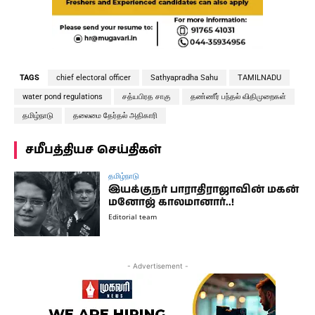
TAGS
chief electoral officer
Sathyapradha Sahu
TAMILNADU
water pond regulations
சத்யபிரத சாகு
தண்ணீர் பந்தல் விதிமுறைகள்
தமிழ்நாடு
தலைமை தேர்தல் அதிகாரி
சமீபத்தியச செய்திகள்
தமிழ்நாடு
இயக்குநர் பாராதிராஜாவின் மகன்
மனோஜ் காலமானார்..!
Editorial team
- Advertisement -