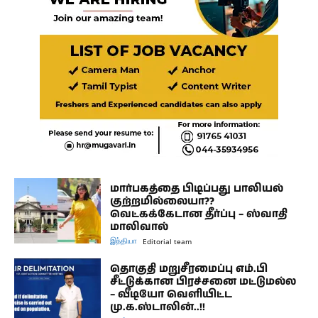
மார்பகத்தை பிடிப்பது பாலியல்
குற்றமில்லையா??
வெட்கக்கேடான தீர்ப்பு – ஸ்வாதி
மாலிவால்
இந்தியா
Editorial team
தொகுதி மறுசீரமைப்பு எம்.பி
சீட்டுக்கான பிரச்சனை மட்டுமல்ல
– வீடியோ வெளியிட்ட
மு.க.ஸ்டாலின்..!!