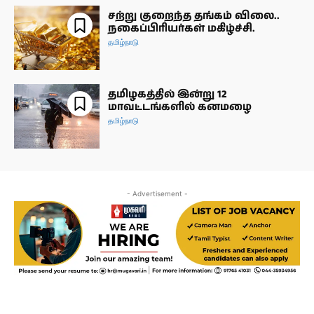
சற்று குறைந்த தங்கம் விலை..
நகைப்பிரியர்கள் மகிழ்ச்சி.
தமிழ்நாடு
தமிழகத்தில் இன்று 12
மாவட்டங்களில் கனமழை
தமிழ்நாடு
- Advertisement -