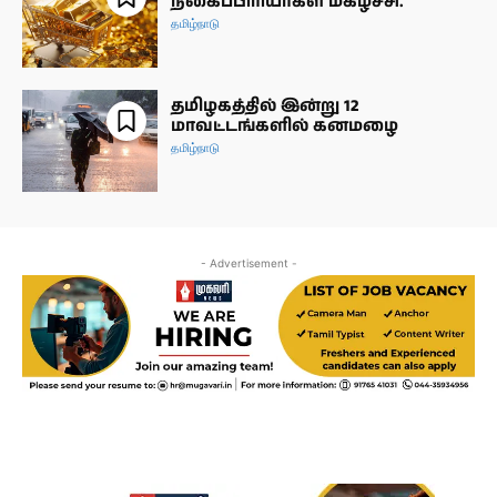
நகைப்பிரியர்கள் மகிழ்ச்சி.
தமிழ்நாடு
தமிழகத்தில் இன்று 12
மாவட்டங்களில் கனமழை
தமிழ்நாடு
- Advertisement -