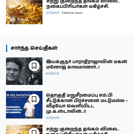
சற்று குறைந்த தங்கம் விலை..
நகைப்பிரியர்கள் மகிழ்ச்சி.
தமிழ்நாடு
Editorial team
சார்ந்த செய்திகள்
இயக்குநர் பாராதிராஜாவின் மகன்
மனோஜ் காலமானார்..!
தமிழ்நாடு
தொகுதி மறுசீரமைப்பு எம்.பி
சீட்டுக்கான பிரச்சனை மட்டுமல்ல –
வீடியோ வெளியிட்ட
மு.க.ஸ்டாலின்..!!
தமிழ்நாடு
சற்று குறைந்த தங்கம் விலை..