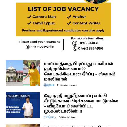
மார்பகத்தை பிடிப்பது பாலியல்
குற்றமில்லையா??
வெட்கக்கேடான தீர்ப்பு – ஸ்வாதி
மாலிவால்
இந்தியா
Editorial team
தொகுதி மறுசீரமைப்பு எம்.பி
சீட்டுக்கான பிரச்சனை மட்டுமல்ல
– வீடியோ வெளியிட்ட
மு.க.ஸ்டாலின்..!!
தமிழ்நாடு
Editorial team