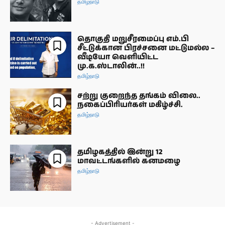
தமிழ்நாடு
தொகுதி மறுசீரமைப்பு எம்.பி
சீட்டுக்கான பிரச்சனை மட்டுமல்ல –
வீடியோ வெளியிட்ட
மு.க.ஸ்டாலின்..!!
தமிழ்நாடு
சற்று குறைந்த தங்கம் விலை..
நகைப்பிரியர்கள் மகிழ்ச்சி.
தமிழ்நாடு
தமிழகத்தில் இன்று 12
மாவட்டங்களில் கனமழை
தமிழ்நாடு
- Advertisement -