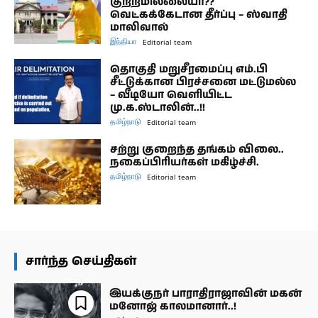
குற்றமில்லையா??
வெட்கக்கேடான தீர்ப்பு – ஸ்வாதி
மாலிவால்
இந்தியா
Editorial team
தொகுதி மறுசீரமைப்பு எம்.பி
சீட்டுக்கான பிரச்சனை மட்டுமல்ல
– வீடியோ வெளியிட்ட
மு.க.ஸ்டாலின்..!!
தமிழ்நாடு
Editorial team
சற்று குறைந்த தங்கம் விலை..
நகைப்பிரியர்கள் மகிழ்ச்சி.
தமிழ்நாடு
Editorial team
சார்ந்த செய்திகள்
இயக்குநர் பாராதிராஜாவின் மகன்
மனோஜ் காலமானார்..!