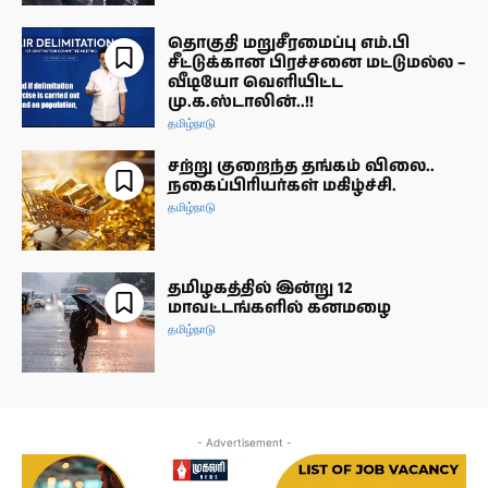
தொகுதி மறுசீரமைப்பு எம்.பி
சீட்டுக்கான பிரச்சனை மட்டுமல்ல –
வீடியோ வெளியிட்ட
மு.க.ஸ்டாலின்..!!
தமிழ்நாடு
சற்று குறைந்த தங்கம் விலை..
நகைப்பிரியர்கள் மகிழ்ச்சி.
தமிழ்நாடு
தமிழகத்தில் இன்று 12
மாவட்டங்களில் கனமழை
தமிழ்நாடு
- Advertisement -