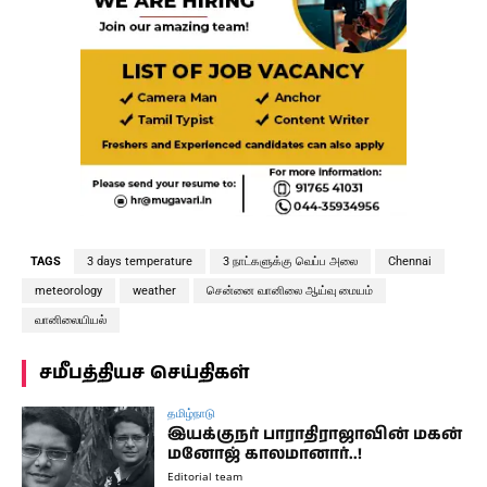
TAGS
3 days temperature
3 நாட்களுக்கு வெப்ப அலை
Chennai
meteorology
weather
சென்னை வானிலை ஆய்வு மையம்
வானிலையியல்
சமீபத்தியச செய்திகள்
தமிழ்நாடு
இயக்குநர் பாராதிராஜாவின் மகன்
மனோஜ் காலமானார்..!
Editorial team