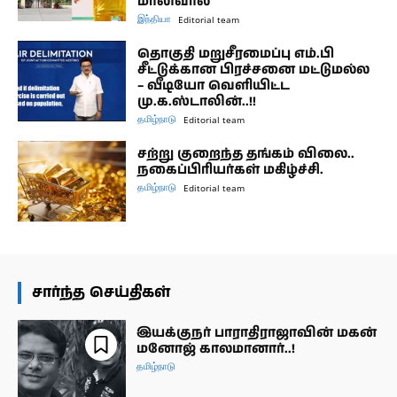
மாலிவால்
இந்தியா
Editorial team
தொகுதி மறுசீரமைப்பு எம்.பி
சீட்டுக்கான பிரச்சனை மட்டுமல்ல
– வீடியோ வெளியிட்ட
மு.க.ஸ்டாலின்..!!
தமிழ்நாடு
Editorial team
சற்று குறைந்த தங்கம் விலை..
நகைப்பிரியர்கள் மகிழ்ச்சி.
தமிழ்நாடு
Editorial team
சார்ந்த செய்திகள்
இயக்குநர் பாராதிராஜாவின் மகன்
மனோஜ் காலமானார்..!
தமிழ்நாடு