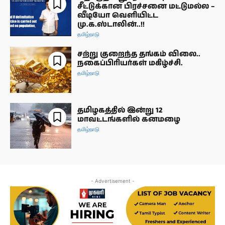
சீட்டுக்கான பிரச்சனை மட்டுமல்ல –
வீடியோ வெளியிட்ட
மு.க.ஸ்டாலின்..!!
தமிழ்நாடு
சற்று குறைந்த தங்கம் விலை..
நகைப்பிரியர்கள் மகிழ்ச்சி.
தமிழ்நாடு
தமிழகத்தில் இன்று 12
மாவட்டங்களில் கனமழை
தமிழ்நாடு
- Advertisement -