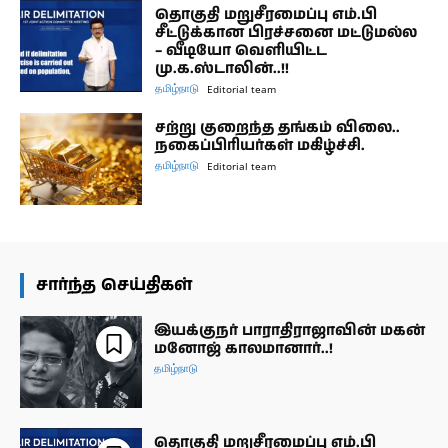
தொகுதி மறுசீரமைப்பு எம்.பி
சீட்டுக்கான பிரச்சனை மட்டுமல்ல
– வீடியோ வெளியிட்ட
மு.க.ஸ்டாலின்..!!
தமிழ்நாடு
Editorial team
சற்று குறைந்த தங்கம் விலை..
நகைப்பிரியர்கள் மகிழ்ச்சி.
தமிழ்நாடு
Editorial team
சார்ந்த செய்திகள்
இயக்குநர் பாராதிராஜாவின் மகன்
மனோஜ் காலமானார்..!
தமிழ்நாடு
தொகுதி மறுசீரமைப்பு எம்.பி