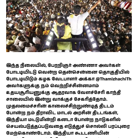
இந்த நிலையில், பேரறிஞர் அண்ணா அவர்கள்
போட்டியிட்டு வென்ற தென்சென்னை தொகுதியில்
போட்டியிடும் கழக வேட்பாளர் அக்கா @ThamizhachiTh
அவர்களுக்கு நம் வெற்றிச்சின்னமாம்
உதயசூரியனுக்கு ஆதரவாக வேளச்சேரி காந்தி
சாலையில் இன்று வாக்குச் சேகரித்தோம்.
முதலமைச்சரின் காலைச்சிற்றுண்டித் திட்டம்
போன்ற நம் திராவிட மாடல் அரசின் திட்டங்கள்,
இந்தியா மட்டுமின்றி கனடா போன்ற நாடுகளில்
செயல்படுத்தப்படுவதை எடுத்துச் சொல்லி பரப்புரை
மேற்கொண்டோம். இந்தியா கூட்டணியின்