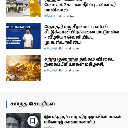
வெட்கக்கேடான தீர்ப்பு – ஸ்வாதி
மாலிவால்
இந்தியா
Editorial team
தொகுதி மறுசீரமைப்பு எம்.பி
சீட்டுக்கான பிரச்சனை மட்டுமல்ல
– வீடியோ வெளியிட்ட
மு.க.ஸ்டாலின்..!!
தமிழ்நாடு
Editorial team
சற்று குறைந்த தங்கம் விலை..
நகைப்பிரியர்கள் மகிழ்ச்சி.
தமிழ்நாடு
Editorial team
சார்ந்த செய்திகள்
இயக்குநர் பாராதிராஜாவின் மகன்
மனோஜ் காலமானார்..!
தமிழ்நாடு