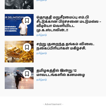
தொகுதி மறுசீரமைப்பு எம்.பி
சீட்டுக்கான பிரச்சனை மட்டுமல்ல –
வீடியோ வெளியிட்ட
மு.க.ஸ்டாலின்..!!
தமிழ்நாடு
சற்று குறைந்த தங்கம் விலை..
நகைப்பிரியர்கள் மகிழ்ச்சி.
தமிழ்நாடு
தமிழகத்தில் இன்று 12
மாவட்டங்களில் கனமழை
தமிழ்நாடு
- Advertisement -