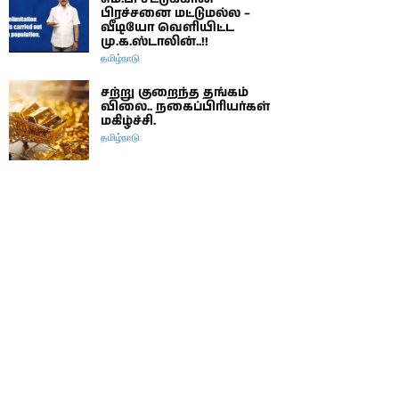
பிரச்சனை மட்டுமல்ல –
வீடியோ வெளியிட்ட
மு.க.ஸ்டாலின்..!!
தமிழ்நாடு
சற்று குறைந்த தங்கம்
விலை.. நகைப்பிரியர்கள்
மகிழ்ச்சி.
தமிழ்நாடு