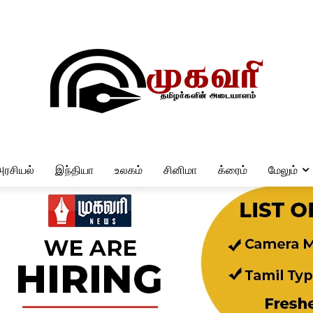
அரசியல்
இந்தியா
உலகம்
சினிமா
க்ரைம்
மேலும்