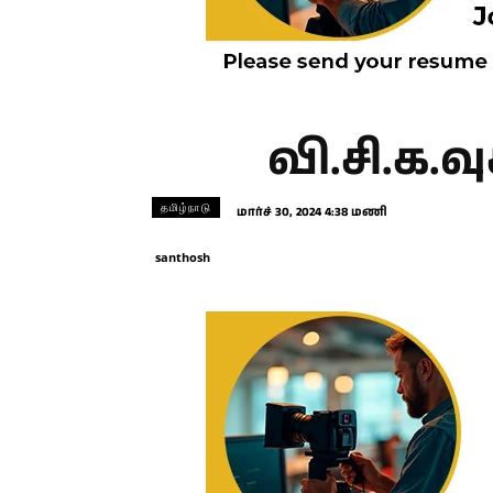
வி.சி.க.வ
தமிழ்நாடு
மார்ச் 30, 2024 4:38 மணி
santhosh