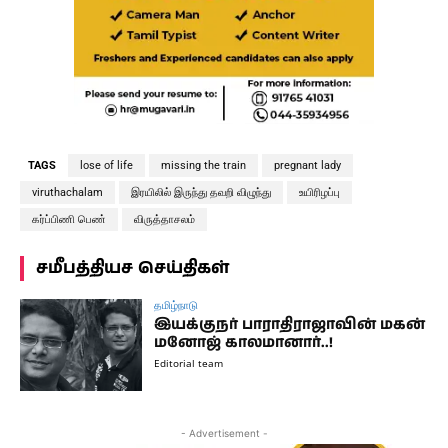
TAGS
lose of life
missing the train
pregnant lady
viruthachalam
இரயிலில் இருந்து தவறி விழுந்து
உயிரிழப்பு
கர்ப்பிணி பெண்
விருத்தாசலம்
சமீபத்தியச செய்திகள்
தமிழ்நாடு
இயக்குநர் பாராதிராஜாவின் மகன்
மனோஜ் காலமானார்..!
Editorial team
- Advertisement -