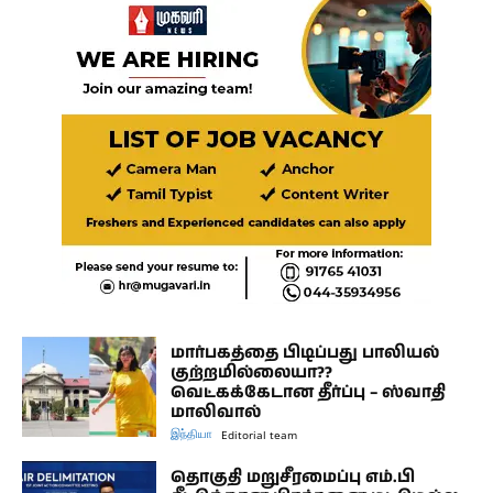
மார்பகத்தை பிடிப்பது பாலியல்
குற்றமில்லையா??
வெட்கக்கேடான தீர்ப்பு – ஸ்வாதி
மாலிவால்
இந்தியா
Editorial team
தொகுதி மறுசீரமைப்பு எம்.பி