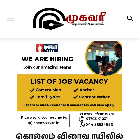
கொல்லம் விரைவு ரயிலில்