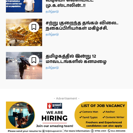
வீடியோ வெளியிட்ட
மு.க.ஸ்டாலின்..!!
தமிழ்நாடு
சற்று குறைந்த தங்கம் விலை..
நகைப்பிரியர்கள் மகிழ்ச்சி.
தமிழ்நாடு
தமிழகத்தில் இன்று 12
மாவட்டங்களில் கனமழை
தமிழ்நாடு
- Advertisement -