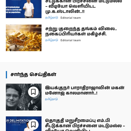
சீட்டுக்கான பிரச்சனை மட்டுமல்ல
– வீடியோ வெளியிட்ட
மு.க.ஸ்டாலின்..!!
தமிழ்நாடு
Editorial team
சற்று குறைந்த தங்கம் விலை..
நகைப்பிரியர்கள் மகிழ்ச்சி.
தமிழ்நாடு
Editorial team
சார்ந்த செய்திகள்
இயக்குநர் பாராதிராஜாவின் மகன்
மனோஜ் காலமானார்..!
தமிழ்நாடு
தொகுதி மறுசீரமைப்பு எம்.பி
சீட்டுக்கான பிரச்சனை மட்டுமல்ல –