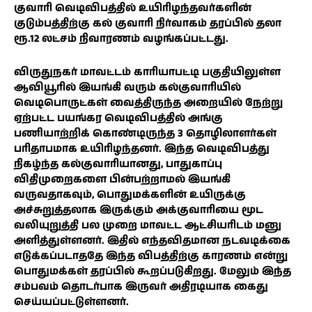
குவாரி வெடிவிபத்தில் உயிரிழந்தவர்களின்
குடும்பத்திற்கு கல் குவாரி நிர்வாகம் தரப்பில் தலா
ரூ.12 லட்சம் நிவாரணம் வழங்கப்பட்டது.
விருதுநகர் மாவட்டம் காரியாபட்டி பகுதியிலுள்ள
ஆவியூரில் இயங்கி வரும் கல்குவாரியில்
வெடிபொருட்கள் வைத்திருந்த அறையில் நேற்று
ஏற்பட்ட பயங்கர வெடிவிபத்தில் அங்கு
பணியாற்றிக் கொண்டிருந்த 3 தொழிலாளர்கள்
பரிதாபமாக உயிரிழந்தனர். இந்த வெடிவிபத்து
நிகழ்ந்த கல்குவாரியானது, பாதுகாப்பு
விதிமுறைகளை பின்பற்றாமல் இயங்கி
வருவதாகவும், பொதுமக்களின் உயிருக்கு
அச்சுறுத்தலாக இருக்கும் அக்குவாரியை மூட
வலியுறுத்தி பல முறை மாவட்ட ஆட்சியரிடம் மனு
அளித்துள்ளனர். இதில் எந்தவிதமான நடவடிக்கை
எடுக்கப்படாததே இந்த விபத்திற்கு காரணம் என்று
பொதுமக்கள் தரப்பில் கூறப்படுகிறது. மேலும் இந்த
சம்பவம் தொடர்பாக இருவர் அதிரடியாக கைது
செய்யப்பட்டுள்ளனர்.