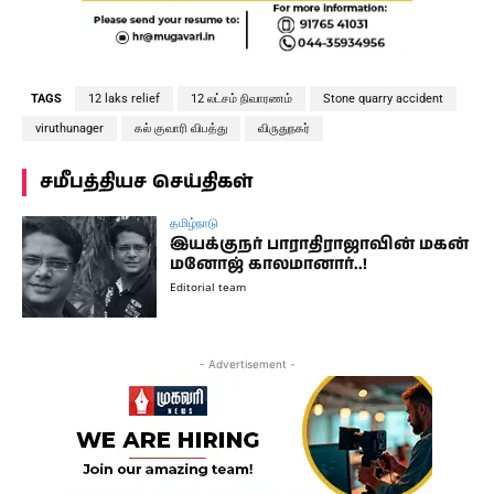
TAGS
12 laks relief
12 லட்சம் நிவாரணம்
Stone quarry accident
viruthunager
கல் குவாரி விபத்து
விருதுநகர்
சமீபத்தியச செய்திகள்
தமிழ்நாடு
இயக்குநர் பாராதிராஜாவின் மகன்
மனோஜ் காலமானார்..!
Editorial team
- Advertisement -