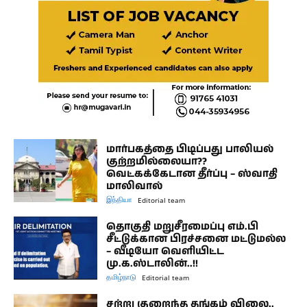
மார்பகத்தை பிடிப்பது பாலியல்
குற்றமில்லையா??
வெட்கக்கேடான தீர்ப்பு – ஸ்வாதி
மாலிவால்
இந்தியா
Editorial team
தொகுதி மறுசீரமைப்பு எம்.பி
சீட்டுக்கான பிரச்சனை மட்டுமல்ல
– வீடியோ வெளியிட்ட
மு.க.ஸ்டாலின்..!!
தமிழ்நாடு
Editorial team
சற்று குறைந்த தங்கம் விலை..