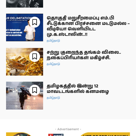
தொகுதி மறுசீரமைப்பு எம்.பி
சீட்டுக்கான பிரச்சனை மட்டுமல்ல –
வீடியோ வெளியிட்ட
மு.க.ஸ்டாலின்..!!
தமிழ்நாடு
சற்று குறைந்த தங்கம் விலை..
நகைப்பிரியர்கள் மகிழ்ச்சி.
தமிழ்நாடு
தமிழகத்தில் இன்று 12
மாவட்டங்களில் கனமழை
தமிழ்நாடு
- Advertisement -