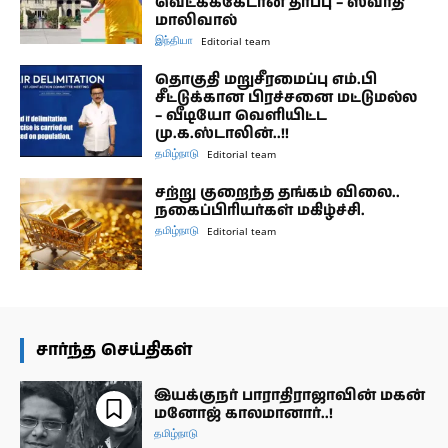
வெட்கக்கேடான தீர்ப்பு – ஸ்வாதி
மாலிவால்
இந்தியா
Editorial team
தொகுதி மறுசீரமைப்பு எம்.பி
சீட்டுக்கான பிரச்சனை மட்டுமல்ல
– வீடியோ வெளியிட்ட
மு.க.ஸ்டாலின்..!!
தமிழ்நாடு
Editorial team
சற்று குறைந்த தங்கம் விலை..
நகைப்பிரியர்கள் மகிழ்ச்சி.
தமிழ்நாடு
Editorial team
சார்ந்த செய்திகள்
இயக்குநர் பாராதிராஜாவின் மகன்
மனோஜ் காலமானார்..!
தமிழ்நாடு