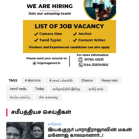
TAGS
4 districts
4 மாவட்டங்களில்
Chance
Heavy rain
tamil nadu
Today
தமிழகத்தில் இன்று
தமிழ் நாடு.
பெய்ய வாய்ப்பு
மிக கனமழை
சமீபத்தியச செய்திகள்
தமிழ்நாடு
இயக்குநர் பாராதிராஜாவின் மகன்
மனோஜ் காலமானார்..!