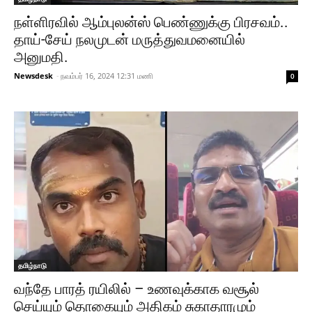
நள்ளிரவில் ஆம்புலன்ஸ் பெண்ணுக்கு பிரசவம்..
தாய்-சேய் நலமுடன் மருத்துவமனையில்
அனுமதி.
Newsdesk
-
நவம்பர் 16, 2024 12:31 மணி
0
தமிழ்நாடு
வந்தே பாரத் ரயிலில் – உணவுக்காக வசூல்
செய்யும் தொகையும் அதிகம் சுகாதாரமும்