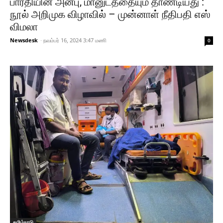
பாரதியின் அன்பு, மானுடத்தையும் தாண்டியது :
நூல் அறிமுக விழாவில் – முன்னாள் நீதிபதி எஸ்
விமலா
Newsdesk
-
நவம்பர் 16, 2024 3:47 மணி
0
தமிழ்நாடு