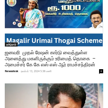
தமிழ்நாடு
ஜனவரி முதல் ரேஷன் கார்டு வைத்துள்ள
அனைத்து மகளிருக்கும் உரிமைத் தொகை –
அமைச்சர் கே கே எஸ் எஸ் ஆர் ராமச்சந்திரன்‌
Newsdesk
-
நவம்பர் 13, 2024 5:38 மணி
0