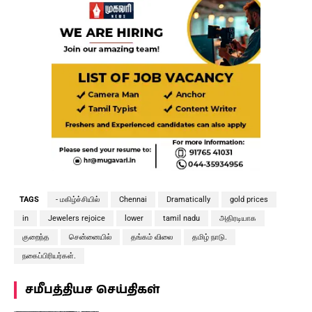
TAGS
- மகிழ்ச்சியில்
Chennai
Dramatically
gold prices
in
Jewelers rejoice
lower
tamil nadu
அதிரடியாக
குறைந்த
சென்னையில்
தங்கம் விலை
தமிழ் நாடு.
நகைப்பிரியர்கள்.
சமீபத்தியச செய்திகள்