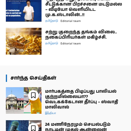
சீட்டுக்கான பிரச்சனை மட்டுமல்ல
– வீடியோ வெளியிட்ட
மு.க.ஸ்டாலின்..!!
தமிழ்நாடு
Editorial team
சற்று குறைந்த தங்கம் விலை..
நகைப்பிரியர்கள் மகிழ்ச்சி.
தமிழ்நாடு
Editorial team
சார்ந்த செய்திகள்
மார்பகத்தை பிடிப்பது பாலியல்
குற்றமில்லையா??
வெட்கக்கேடான தீர்ப்பு – ஸ்வாதி
மாலிவால்
இந்தியா
24 மணிநேரமும் செயல்படும்
நாட்டின் முதல் ஆன்லைன்