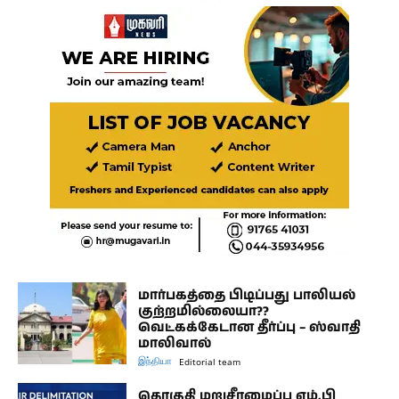
மார்பகத்தை பிடிப்பது பாலியல்
குற்றமில்லையா??
வெட்கக்கேடான தீர்ப்பு – ஸ்வாதி
மாலிவால்
இந்தியா
Editorial team
தொகுதி மறுசீரமைப்பு எம்.பி