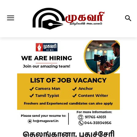
தெலங்கானா, புதுச்சேரி