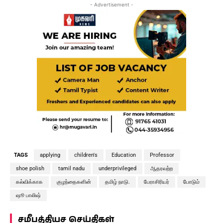
- Advertisement -
TAGS
applying
children's
Education
Professor
shoe polish
tamil nadu
underprivileged
ஆதரவற்ற
கல்விக்காக
குழந்தைகளின்
தமிழ் நாடு.
பேராசிரியர்
போடும்
ஷூ பாலிஷ்
சமீபத்தியச செய்திகள்