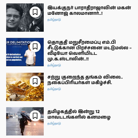
இயக்குநர் பாராதிராஜாவின் மகன்
மனோஜ் காலமானார்..!
தமிழ்நாடு
தொகுதி மறுசீரமைப்பு எம்.பி
சீட்டுக்கான பிரச்சனை மட்டுமல்ல –
வீடியோ வெளியிட்ட
மு.க.ஸ்டாலின்..!!
தமிழ்நாடு
சற்று குறைந்த தங்கம் விலை..
நகைப்பிரியர்கள் மகிழ்ச்சி.
தமிழ்நாடு
தமிழகத்தில் இன்று 12
மாவட்டங்களில் கனமழை
தமிழ்நாடு