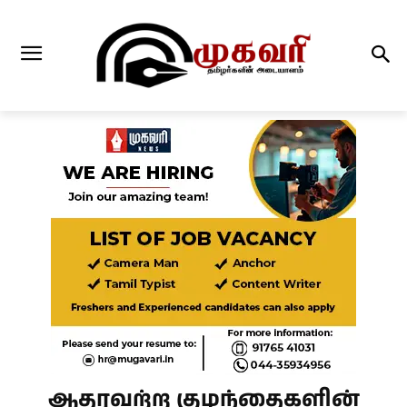
ஆதரவற்ற குழந்தைகளின்