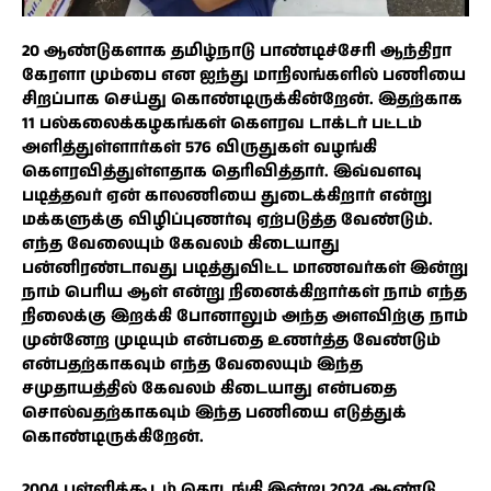
20 ஆண்டுகளாக தமிழ்நாடு பாண்டிச்சேரி ஆந்திரா
கேரளா மும்பை என ஐந்து மாநிலங்களில் பணியை
சிறப்பாக செய்து கொண்டிருக்கின்றேன். இதற்காக
11 பல்கலைக்கழகங்கள் கௌரவ டாக்டர் பட்டம்
அளித்துள்ளார்கள் 576 விருதுகள் வழங்கி
கௌரவித்துள்ளதாக தெரிவித்தார். இவ்வளவு
படித்தவர் ஏன் காலணியை துடைக்கிறார் என்று
மக்களுக்கு விழிப்புணர்வு ஏற்படுத்த வேண்டும்.
எந்த வேலையும் கேவலம் கிடையாது
பன்னிரண்டாவது படித்துவிட்ட மாணவர்கள் இன்று
நாம் பெரிய ஆள் என்று நினைக்கிறார்கள் நாம் எந்த
நிலைக்கு இறக்கி போனாலும் அந்த அளவிற்கு நாம்
முன்னேற முடியும் என்பதை உணர்த்த வேண்டும்
என்பதற்காகவும் எந்த வேலையும் இந்த
சமுதாயத்தில் கேவலம் கிடையாது என்பதை
சொல்வதற்காகவும் இந்த பணியை எடுத்துக்
கொண்டிருக்கிறேன்.
2004 பள்ளிக்கூடம் தொடங்கி இன்று 2024 ஆண்டு