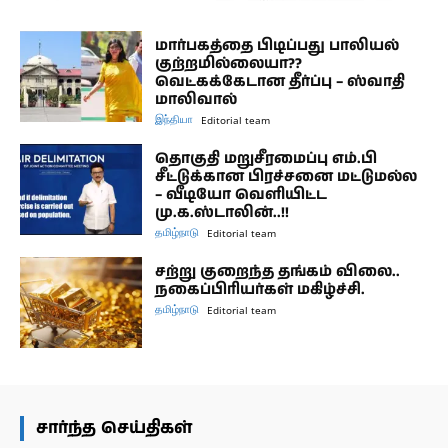
மார்பகத்தை பிடிப்பது பாலியல்
குற்றமில்லையா??
வெட்கக்கேடான தீர்ப்பு – ஸ்வாதி
மாலிவால்
இந்தியா
Editorial team
தொகுதி மறுசீரமைப்பு எம்.பி
சீட்டுக்கான பிரச்சனை மட்டுமல்ல
– வீடியோ வெளியிட்ட
மு.க.ஸ்டாலின்..!!
தமிழ்நாடு
Editorial team
சற்று குறைந்த தங்கம் விலை..
நகைப்பிரியர்கள் மகிழ்ச்சி.
தமிழ்நாடு
Editorial team
சார்ந்த செய்திகள்