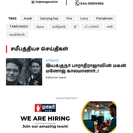
TAGS
Avadi
Carrying hay
Fire
Lorry
Pattabiram
TAMILNADU
ஆவடி
தமிழ்நாடு
தீ
பட்டாபிராம்
லாரி
வைக்கோல்
சமீபத்தியச செய்திகள்
தமிழ்நாடு
இயக்குநர் பாராதிராஜாவின் மகன்
மனோஜ் காலமானார்..!
Editorial team
- Advertisement -