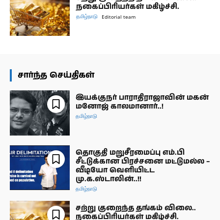
நகைப்பிரியர்கள் மகிழ்ச்சி.
தமிழ்நாடு
Editorial team
சார்ந்த செய்திகள்
இயக்குநர் பாராதிராஜாவின் மகன்
மனோஜ் காலமானார்..!
தமிழ்நாடு
தொகுதி மறுசீரமைப்பு எம்.பி
சீட்டுக்கான பிரச்சனை மட்டுமல்ல –
வீடியோ வெளியிட்ட
மு.க.ஸ்டாலின்..!!
தமிழ்நாடு
சற்று குறைந்த தங்கம் விலை..
நகைப்பிரியர்கள் மகிழ்ச்சி.