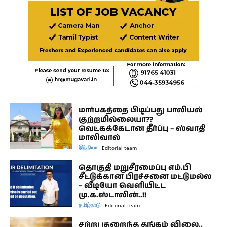
மார்பகத்தை பிடிப்பது பாலியல்
குற்றமில்லையா??
வெட்கக்கேடான தீர்ப்பு – ஸ்வாதி
மாலிவால்
இந்தியா
Editorial team
தொகுதி மறுசீரமைப்பு எம்.பி
சீட்டுக்கான பிரச்சனை மட்டுமல்ல
– வீடியோ வெளியிட்ட
மு.க.ஸ்டாலின்..!!
தமிழ்நாடு
Editorial team
சற்று குறைந்த தங்கம் விலை..