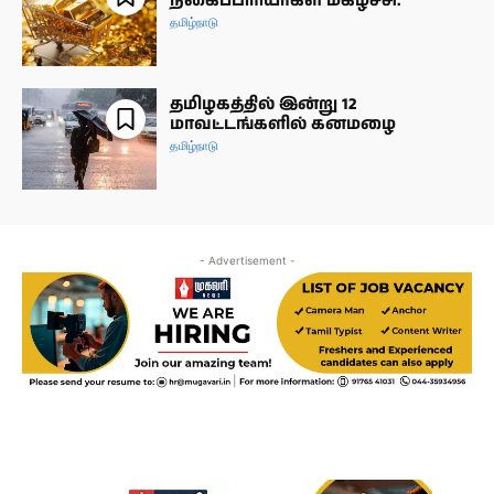
நகைப்பிரியர்கள் மகிழ்ச்சி.
தமிழ்நாடு
தமிழகத்தில் இன்று 12
மாவட்டங்களில் கனமழை
தமிழ்நாடு
- Advertisement -