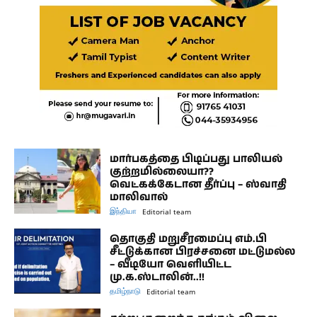
மார்பகத்தை பிடிப்பது பாலியல்
குற்றமில்லையா??
வெட்கக்கேடான தீர்ப்பு – ஸ்வாதி
மாலிவால்
இந்தியா
Editorial team
தொகுதி மறுசீரமைப்பு எம்.பி
சீட்டுக்கான பிரச்சனை மட்டுமல்ல
– வீடியோ வெளியிட்ட
மு.க.ஸ்டாலின்..!!
தமிழ்நாடு
Editorial team