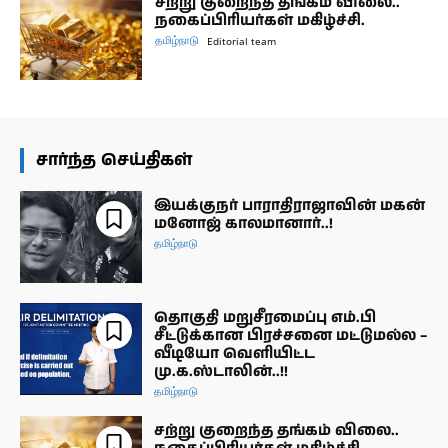
சற்று குறைந்த தங்கம் விலை..
நகைப்பிரியர்கள் மகிழ்ச்சி.
தமிழ்நாடு
Editorial team
சார்ந்த செய்திகள்
இயக்குநர் பாராதிராஜாவின் மகன்
மனோஜ் காலமானார்..!
தமிழ்நாடு
தொகுதி மறுசீரமைப்பு எம்.பி
சீட்டுக்கான பிரச்சனை மட்டுமல்ல –
வீடியோ வெளியிட்ட
மு.க.ஸ்டாலின்..!!
தமிழ்நாடு
சற்று குறைந்த தங்கம் விலை..