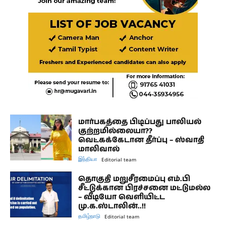
மார்பகத்தை பிடிப்பது பாலியல்
குற்றமில்லையா??
வெட்கக்கேடான தீர்ப்பு – ஸ்வாதி
மாலிவால்
இந்தியா
Editorial team
தொகுதி மறுசீரமைப்பு எம்.பி
சீட்டுக்கான பிரச்சனை மட்டுமல்ல
– வீடியோ வெளியிட்ட
மு.க.ஸ்டாலின்..!!
தமிழ்நாடு
Editorial team