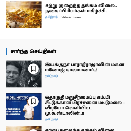
சற்று குறைந்த தங்கம் விலை..
நகைப்பிரியர்கள் மகிழ்ச்சி.
தமிழ்நாடு
Editorial team
சார்ந்த செய்திகள்
இயக்குநர் பாராதிராஜாவின் மகன்
மனோஜ் காலமானார்..!
தமிழ்நாடு
தொகுதி மறுசீரமைப்பு எம்.பி
சீட்டுக்கான பிரச்சனை மட்டுமல்ல –
வீடியோ வெளியிட்ட
மு.க.ஸ்டாலின்..!!
தமிழ்நாடு
சற்று குறைந்த தங்கம் விலை..