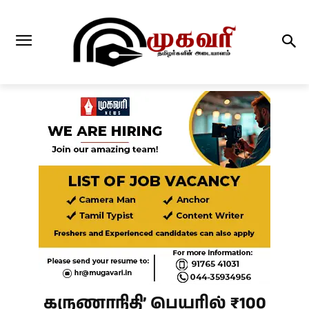
கருணாநிதி’ பெயரில் ₹100