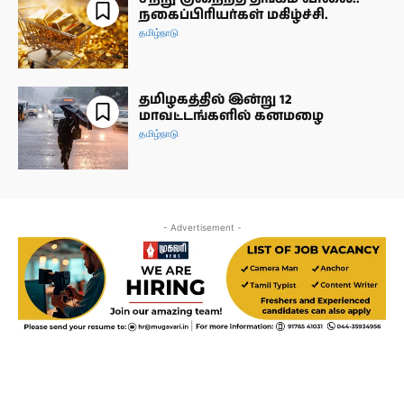
நகைப்பிரியர்கள் மகிழ்ச்சி.
தமிழ்நாடு
தமிழகத்தில் இன்று 12
மாவட்டங்களில் கனமழை
தமிழ்நாடு
- Advertisement -