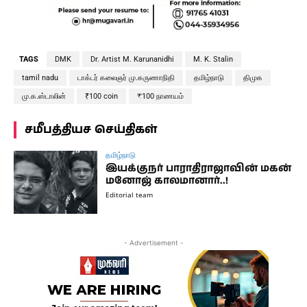
TAGS
DMK
Dr. Artist M. Karunanidhi
M. K. Stalin
tamil nadu
டாக்டர் கலைஞர் மு.கருணாநிதி
தமிழ்நாடு
திமுக
மு.க.ஸ்டாலின்
₹100 coin
₹100 நாணயம்
சமீபத்தியச செய்திகள்
தமிழ்நாடு
இயக்குநர் பாராதிராஜாவின் மகன்
மனோஜ் காலமானார்..!
Editorial team
- Advertisement -