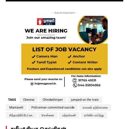
- Advertisement -
TAGS
Chennai
Chindathiripet
jumped on the train
Mantaveli
Policeman committed suicide
காவலர் தற்கொலை
சிந்தாதிரிப்பேட்டை
சென்னை
மந்தவெளி
ரயிலில் பாய்ந்து