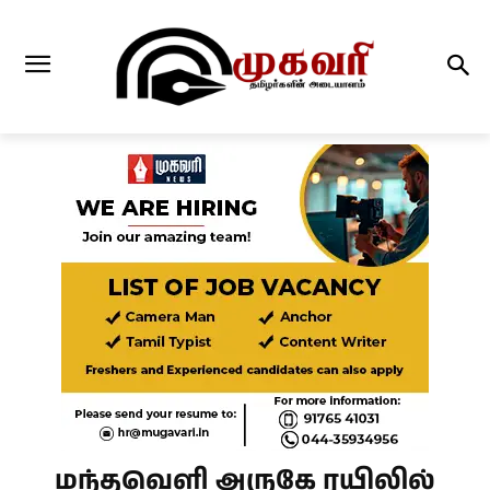
மந்தவெளி அருகே ரயிலில்