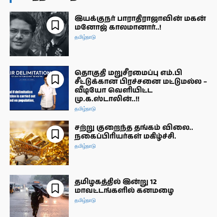
இயக்குநர் பாராதிராஜாவின் மகன்
மனோஜ் காலமானார்..!
தமிழ்நாடு
தொகுதி மறுசீரமைப்பு எம்.பி
சீட்டுக்கான பிரச்சனை மட்டுமல்ல –
வீடியோ வெளியிட்ட
மு.க.ஸ்டாலின்..!!
தமிழ்நாடு
சற்று குறைந்த தங்கம் விலை..
நகைப்பிரியர்கள் மகிழ்ச்சி.
தமிழ்நாடு
தமிழகத்தில் இன்று 12
மாவட்டங்களில் கனமழை
தமிழ்நாடு