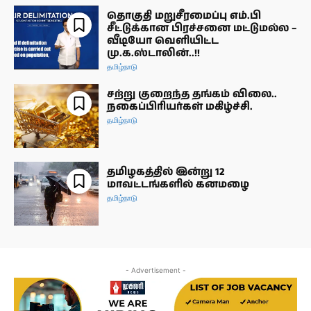
தொகுதி மறுசீரமைப்பு எம்.பி
சீட்டுக்கான பிரச்சனை மட்டுமல்ல –
வீடியோ வெளியிட்ட
மு.க.ஸ்டாலின்..!!
தமிழ்நாடு
சற்று குறைந்த தங்கம் விலை..
நகைப்பிரியர்கள் மகிழ்ச்சி.
தமிழ்நாடு
தமிழகத்தில் இன்று 12
மாவட்டங்களில் கனமழை
தமிழ்நாடு
- Advertisement -