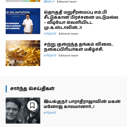
இந்தியா
Editorial team
தொகுதி மறுசீரமைப்பு எம்.பி
சீட்டுக்கான பிரச்சனை மட்டுமல்ல
– வீடியோ வெளியிட்ட
மு.க.ஸ்டாலின்..!!
தமிழ்நாடு
Editorial team
சற்று குறைந்த தங்கம் விலை..
நகைப்பிரியர்கள் மகிழ்ச்சி.
தமிழ்நாடு
Editorial team
சார்ந்த செய்திகள்
இயக்குநர் பாராதிராஜாவின் மகன்
மனோஜ் காலமானார்..!
தமிழ்நாடு