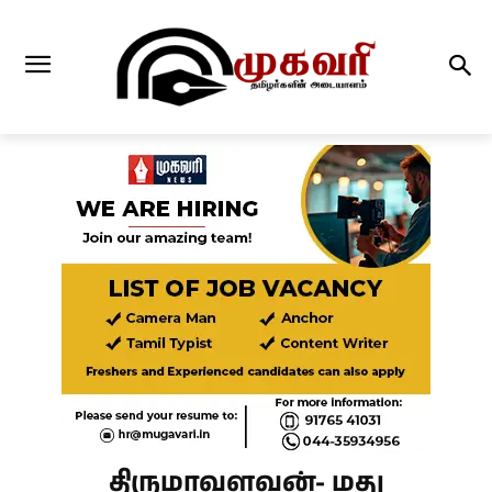
திருமாவளவன்- மது