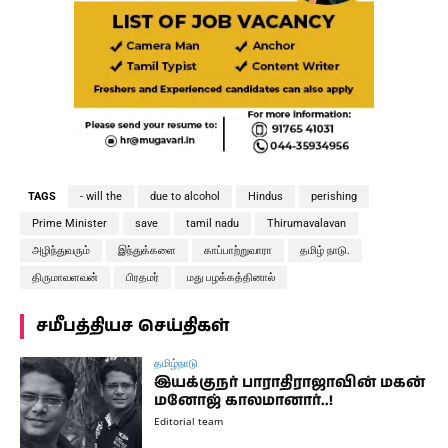
TAGS
- will the
due to alcohol
Hindus
perishing
Prime Minister
save
tamil nadu
Thirumavalavan
அழிந்துவரும்
இந்துக்களை
காப்பாற்றுவாரா
தமிழ் நாடு.
திருமாவளவன்
பிரதமர்
மது பழக்கத்தினால்
சமீபத்தியச செய்திகள்
தமிழ்நாடு
இயக்குநர் பாராதிராஜாவின் மகன்
மனோஜ் காலமானார்..!
Editorial team