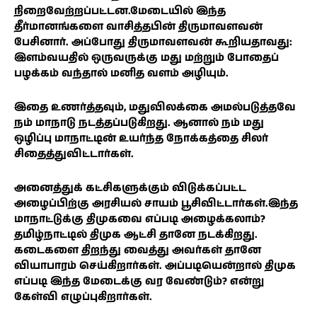
நிறைவேற்றப்பட்டன.மேடையில் இந்த
தீர்மானங்களை வாசித்தபின் திருமாவளவன்
பேசினார். அப்போது திருமாவளவன் கூறியதாவது:
இளம்வயதில் ஒருவருக்கு மது மற்றும் போதைப்
பழக்கம் வந்தால் மனித வளம் அழியும்.
இதை உணர்த்தவும், மதுவிலக்கை அமல்படுத்தவே
நம் மாநாடு நடத்தப்படுகிறது. ஆனால் நம் மது
ஒழிப்பு மாநாட்டின் உயர்ந்த நோக்கத்தை சிலர்
சிதைத்துவிட்டார்கள்.
அனைத்துக் கட்சிகளுக்கும் விடுக்கப்பட்ட
அழைப்பிற்கு அரசியல் சாயம் பூசிவிட்டார்கள்.இந்த
மாநாட்டுக்கு திமுகவை எப்படி அழைக்கலாம்?
தமிழ்நாட்டில் திமுக ஆட்சி தானே நடக்கிறது.
கடைகளை திறந்து வைத்து அவர்கள் தானே
வியாபாரம் செய்கிறார்கள். அப்படியென்றால் திமுக
எப்படி இந்த மேடைக்கு வர வேண்டும்? என்று
கேள்வி எழுப்புகிறார்கள்.