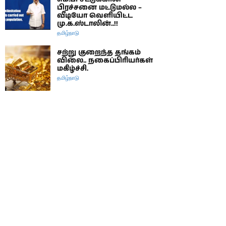
பிரச்சனை மட்டுமல்ல –
வீடியோ வெளியிட்ட
மு.க.ஸ்டாலின்..!!
தமிழ்நாடு
சற்று குறைந்த தங்கம்
விலை.. நகைப்பிரியர்கள்
மகிழ்ச்சி.
தமிழ்நாடு