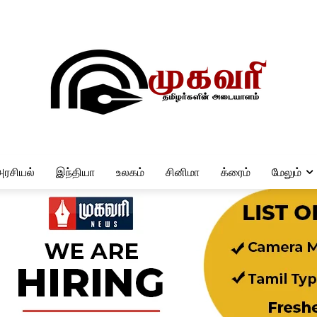
அரசியல்
இந்தியா
உலகம்
சினிமா
க்ரைம்
மேலும்