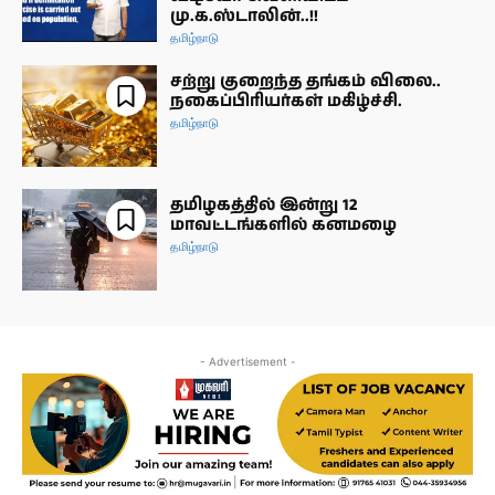
மு.க.ஸ்டாலின்..!!
தமிழ்நாடு
சற்று குறைந்த தங்கம் விலை..
நகைப்பிரியர்கள் மகிழ்ச்சி.
தமிழ்நாடு
தமிழகத்தில் இன்று 12
மாவட்டங்களில் கனமழை
தமிழ்நாடு
- Advertisement -