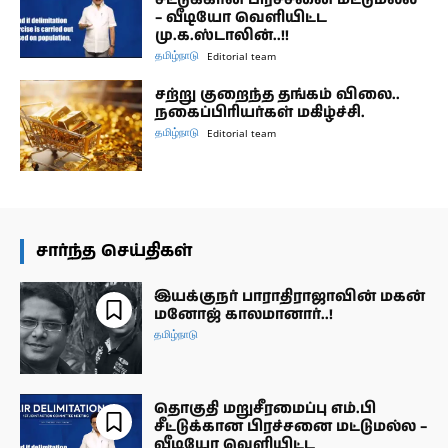
– வீடியோ வெளியிட்ட
மு.க.ஸ்டாலின்..!!
தமிழ்நாடு
Editorial team
சற்று குறைந்த தங்கம் விலை..
நகைப்பிரியர்கள் மகிழ்ச்சி.
தமிழ்நாடு
Editorial team
சார்ந்த செய்திகள்
இயக்குநர் பாராதிராஜாவின் மகன்
மனோஜ் காலமானார்..!
தமிழ்நாடு
தொகுதி மறுசீரமைப்பு எம்.பி
சீட்டுக்கான பிரச்சனை மட்டுமல்ல –
வீடியோ வெளியிட்ட