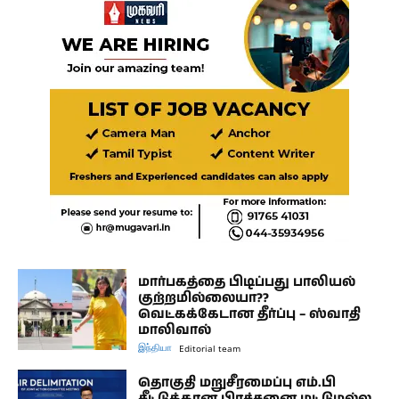
மார்பகத்தை பிடிப்பது பாலியல்
குற்றமில்லையா??
வெட்கக்கேடான தீர்ப்பு – ஸ்வாதி
மாலிவால்
இந்தியா
Editorial team
தொகுதி மறுசீரமைப்பு எம்.பி
சீட்டுக்கான பிரச்சனை மட்டுமல்ல