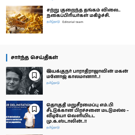
சற்று குறைந்த தங்கம் விலை..
நகைப்பிரியர்கள் மகிழ்ச்சி.
தமிழ்நாடு
Editorial team
சார்ந்த செய்திகள்
இயக்குநர் பாராதிராஜாவின் மகன்
மனோஜ் காலமானார்..!
தமிழ்நாடு
தொகுதி மறுசீரமைப்பு எம்.பி
சீட்டுக்கான பிரச்சனை மட்டுமல்ல –
வீடியோ வெளியிட்ட
மு.க.ஸ்டாலின்..!!
தமிழ்நாடு