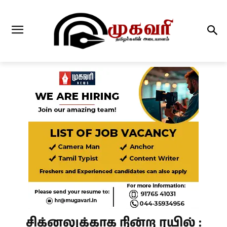
சிக்னலுக்காக நின்ற ரயில் :