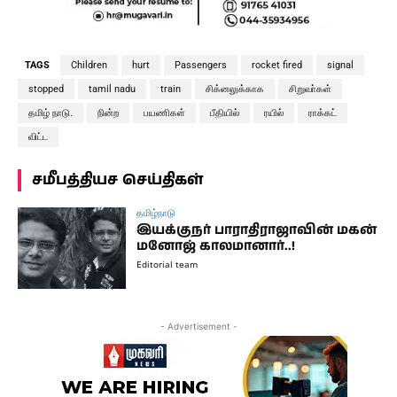
TAGS
Children
hurt
Passengers
rocket fired
signal
stopped
tamil nadu
train
சிக்னலுக்காக
சிறுவா்கள்
தமிழ் நாடு.
நின்ற
பயணிகள்
பீதியில்
ரயில்
ராக்கட்
விட்ட
சமீபத்தியச செய்திகள்
தமிழ்நாடு
இயக்குநர் பாராதிராஜாவின் மகன்
மனோஜ் காலமானார்..!
Editorial team
- Advertisement -