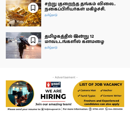
சற்று குறைந்த தங்கம் விலை..
நகைப்பிரியர்கள் மகிழ்ச்சி.
தமிழ்நாடு
தமிழகத்தில் இன்று 12
மாவட்டங்களில் கனமழை
தமிழ்நாடு
- Advertisement -