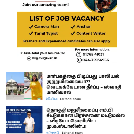
மார்பகத்தை பிடிப்பது பாலியல்
குற்றமில்லையா??
வெட்கக்கேடான தீர்ப்பு – ஸ்வாதி
மாலிவால்
இந்தியா
Editorial team
தொகுதி மறுசீரமைப்பு எம்.பி
சீட்டுக்கான பிரச்சனை மட்டுமல்ல
– வீடியோ வெளியிட்ட
மு.க.ஸ்டாலின்..!!
தமிழ்நாடு
Editorial team