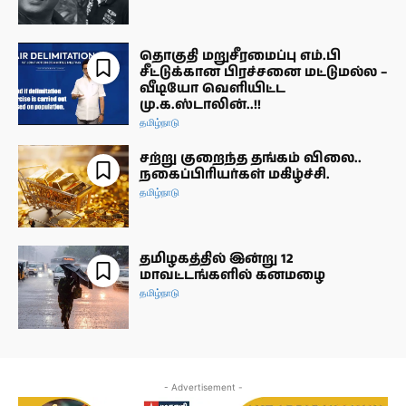
தொகுதி மறுசீரமைப்பு எம்.பி
சீட்டுக்கான பிரச்சனை மட்டுமல்ல –
வீடியோ வெளியிட்ட
மு.க.ஸ்டாலின்..!!
தமிழ்நாடு
சற்று குறைந்த தங்கம் விலை..
நகைப்பிரியர்கள் மகிழ்ச்சி.
தமிழ்நாடு
தமிழகத்தில் இன்று 12
மாவட்டங்களில் கனமழை
தமிழ்நாடு
- Advertisement -