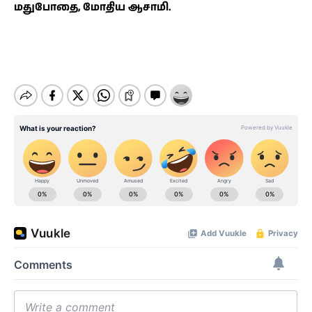
மதுபோதை, மோதிய ஆசாமி.