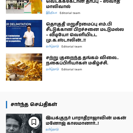
வெட்கக்கேடான தீர்ப்பு – ஸ்வாதி
மாலிவால்
இந்தியா
Editorial team
தொகுதி மறுசீரமைப்பு எம்.பி
சீட்டுக்கான பிரச்சனை மட்டுமல்ல
– வீடியோ வெளியிட்ட
மு.க.ஸ்டாலின்..!!
தமிழ்நாடு
Editorial team
சற்று குறைந்த தங்கம் விலை..
நகைப்பிரியர்கள் மகிழ்ச்சி.
தமிழ்நாடு
Editorial team
சார்ந்த செய்திகள்
இயக்குநர் பாராதிராஜாவின் மகன்
மனோஜ் காலமானார்..!
தமிழ்நாடு