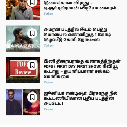
இசைக்கான விருது –
ஏ.ஆர்.ரஹ்மான் வீடியோ வைரல்
சினிமா
அமரன் படத்தில் இடம் பெற்ற
மொபைல் எண்னிற்கு 1 கோடி
இழப்பீடு கோரி நோட்டீஸ்
சினிமா
இனி திரையரங்கு வளாகத்திற்குள்
FDFS ( FIRST DAY FIRST SHOW) ரிவியூ
கூடாது – தயாரிப்பாளர் சங்கம்
கோரிக்கை
சினிமா
ஜூனியர் என்டிஆர், பிரசாந்த் நீல்
கூட்டணியிலான புதிய படத்தின்
அப்டேட் !
சினிமா