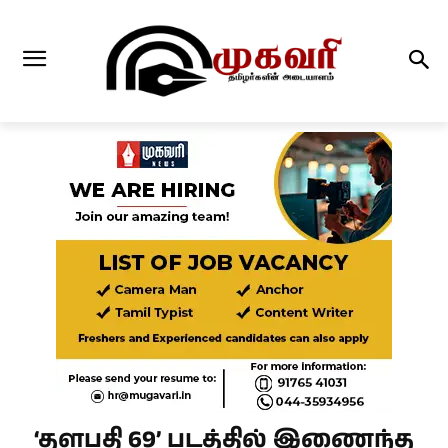
‘தளபதி 69’ படத்தில் இணைந்த