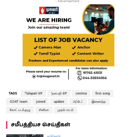
- Advertisement -
TAGS
'Talapati 69'
‘தளபதி 69’
cenima
first song
GOAT team
joined
update
அப்டேட்
இணைந்த
கோட் படக்குழு
சினிமா
முதல் பாடல்
சமீபத்தியச செய்திகள்
தமிழ்நாடு