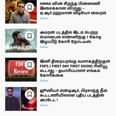
HMMA வின் சிறந்த பின்னணி
இசைக்கான விருது –
ஏ.ஆர்.ரஹ்மான் வீடியோ வைரல்
சினிமா
அமரன் படத்தில் இடம் பெற்ற
மொபைல் எண்னிற்கு 1 கோடி
இழப்பீடு கோரி நோட்டீஸ்
சினிமா
இனி திரையரங்கு வளாகத்திற்குள்
FDFS ( FIRST DAY FIRST SHOW) ரிவியூ
கூடாது – தயாரிப்பாளர் சங்கம்
கோரிக்கை
சினிமா
ஜூனியர் என்டிஆர், பிரசாந்த் நீல்
கூட்டணியிலான புதிய படத்தின்
அப்டேட் !
சினிமா