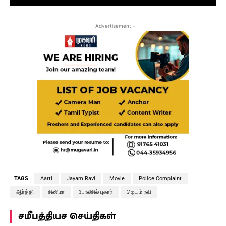
- Advertisement -
TAGS
Aarti
Jayam Ravi
Movie
Police Complaint
ஆர்த்தி
சினிமா
போலீசில் புகார்
ஜெயம் ரவி
சமீபத்தியச செய்திகள்