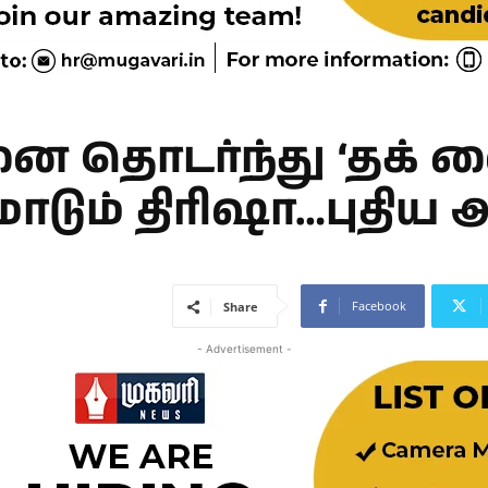
ை தொடர்ந்து ‘தக் லை
டும் திரிஷா…புதிய அ
Facebook
Share
- Advertisement -