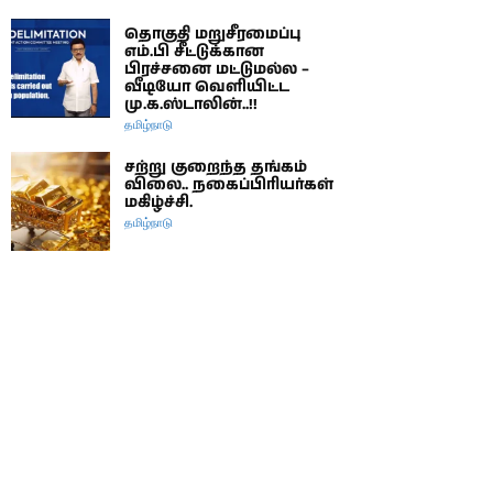
தொகுதி மறுசீரமைப்பு
எம்.பி சீட்டுக்கான
பிரச்சனை மட்டுமல்ல –
வீடியோ வெளியிட்ட
மு.க.ஸ்டாலின்..!!
தமிழ்நாடு
சற்று குறைந்த தங்கம்
விலை.. நகைப்பிரியர்கள்
மகிழ்ச்சி.
தமிழ்நாடு