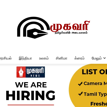
அரசியல்
இந்தியா
உலகம்
சினிமா
க்ரைம்
மேலும்