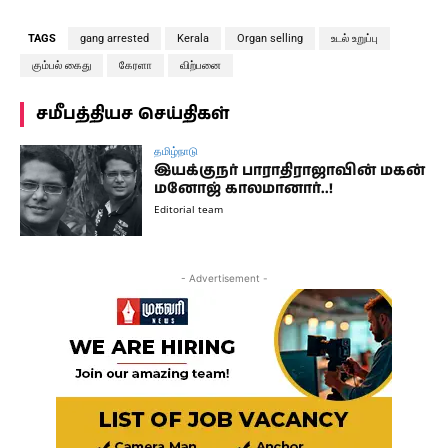
TAGS
gang arrested
Kerala
Organ selling
உடல் உறுப்பு
கும்பல் கைது
கேரளா
விற்பனை
சமீபத்தியச செய்திகள்
தமிழ்நாடு
இயக்குநர் பாராதிராஜாவின் மகன்
மனோஜ் காலமானார்..!
Editorial team
- Advertisement -