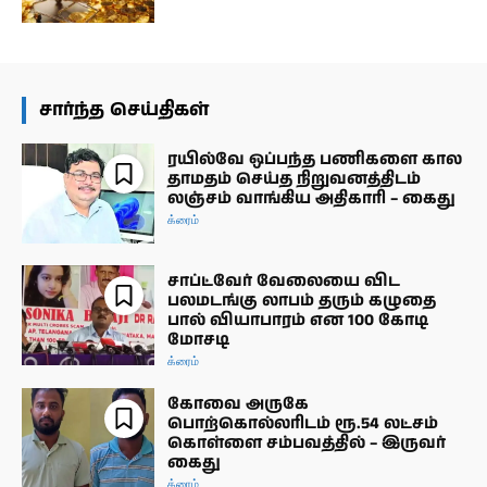
சார்ந்த செய்திகள்
ரயில்வே ஒப்பந்த பணிகளை கால
தாமதம் செய்த நிறுவனத்திடம்
லஞ்சம் வாங்கிய அதிகாரி – கைது
க்ரைம்
சாப்ட்வேர் வேலையை விட
பலமடங்கு லாபம் தரும் கழுதை
பால் வியாபாரம் என 100 கோடி
மோசடி
க்ரைம்
கோவை அருகே
பொற்கொல்லரிடம் ரூ.54 லட்சம்
கொள்ளை சம்பவத்தில் – இருவர்
கைது
க்ரைம்