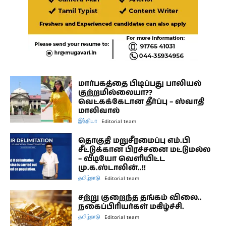
மார்பகத்தை பிடிப்பது பாலியல்
குற்றமில்லையா??
வெட்கக்கேடான தீர்ப்பு – ஸ்வாதி
மாலிவால்
இந்தியா
Editorial team
தொகுதி மறுசீரமைப்பு எம்.பி
சீட்டுக்கான பிரச்சனை மட்டுமல்ல
– வீடியோ வெளியிட்ட
மு.க.ஸ்டாலின்..!!
தமிழ்நாடு
Editorial team
சற்று குறைந்த தங்கம் விலை..
நகைப்பிரியர்கள் மகிழ்ச்சி.
தமிழ்நாடு
Editorial team