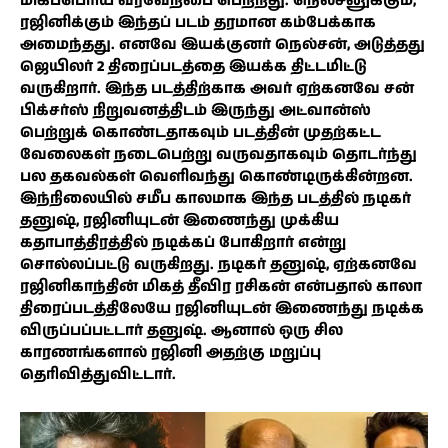
மிகப்பெரிய வரவேற்பை பெற்றது. நெல்சனுக்கும்,
ரஜினிக்கும் இந்தப் படம் தரமான கம்பேக்காக
அமைந்தது. எனவே இயக்குனர் நெல்சன், அடுத்தது
ஜெயிலர் 2 திரைப்படத்தை இயக்க திட்டமிட்டு
வருகிறார். இந்த படத்திற்காக அவர் ஏற்கனவே சன்
பிக்சர்ஸ் நிறுவனத்திடம் இருந்து அட்வான்ஸ்
பெற்றுக் கொண்டதாகவும் படத்தின் முதற்கட்ட
வேலைகள் நடைபெற்று வருவதாகவும் தொடர்ந்து
பல தகவல்கள் வெளிவந்து கொண்டிருக்கின்றன.
இந்நிலையில் சமீப காலமாக இந்த படத்தில் நடிகர்
தனுஷ், ரஜினியுடன் இணைந்து முக்கிய
கதாபாத்திரத்தில் நடிக்கப் போகிறார் என்று
சொல்லப்பட்டு வருகிறது. நடிகர் தனுஷ், ஏற்கனவே
ரஜினிகாந்தின் மிகத் தீவிர ரசிகன் என்பதால் காலா
திரைப்படத்திலேயே ரஜினியுடன் இணைந்து நடிக்க
விருப்பப்பட்டார் தனுஷ். ஆனால் ஒரு சில
காரணங்களால் ரஜினி அதற்கு மறுப்பு
தெரிவித்துவிட்டார்.