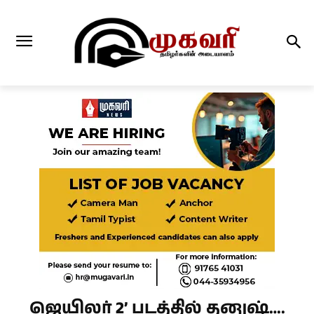
ஜெயிலர் 2’ படத்தில் தனுஷ்….