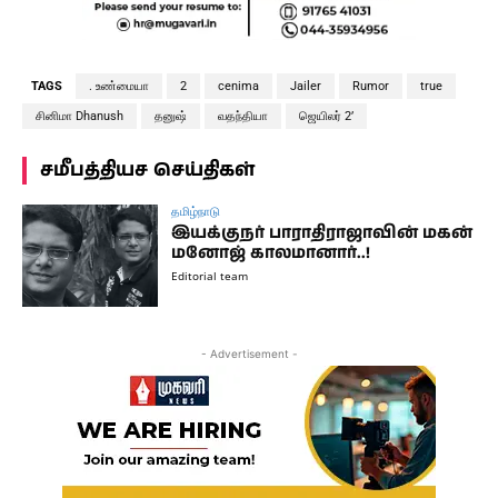
TAGS
. உண்மையா
2
cenima
Jailer
Rumor
true
சினிமா Dhanush
தனுஷ்
வதந்தியா
ஜெயிலர் 2’
சமீபத்தியச செய்திகள்
தமிழ்நாடு
இயக்குநர் பாராதிராஜாவின் மகன்
மனோஜ் காலமானார்..!
Editorial team
- Advertisement -