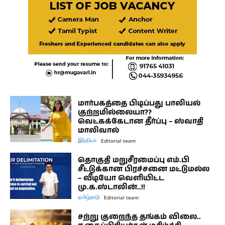
மார்பகத்தை பிடிப்பது பாலியல்
குற்றமில்லையா??
வெட்கக்கேடான தீர்ப்பு – ஸ்வாதி
மாலிவால்
இந்தியா
Editorial team
தொகுதி மறுசீரமைப்பு எம்.பி
சீட்டுக்கான பிரச்சனை மட்டுமல்ல
– வீடியோ வெளியிட்ட
மு.க.ஸ்டாலின்..!!
தமிழ்நாடு
Editorial team
சற்று குறைந்த தங்கம் விலை..