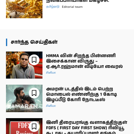
நகைப்பிரியர்கள் மகிழ்ச்சி.
தமிழ்நாடு
Editorial team
சார்ந்த செய்திகள்
HMMA வின் சிறந்த பின்னணி
இசைக்கான விருது –
ஏ.ஆர்.ரஹ்மான் வீடியோ வைரல்
சினிமா
அமரன் படத்தில் இடம் பெற்ற
மொபைல் எண்னிற்கு 1 கோடி
இழப்பீடு கோரி நோட்டீஸ்
சினிமா
இனி திரையரங்கு வளாகத்திற்குள்
FDFS ( FIRST DAY FIRST SHOW) ரிவியூ
கூடாது – தயாரிப்பாளர் சங்கம்